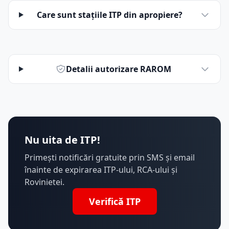
Care sunt stațiile ITP din apropiere?
Detalii autorizare RAROM
Nu uita de ITP!
Primești notificări gratuite prin SMS și email
înainte de expirarea ITP-ului, RCA-ului și
Rovinietei.
Verifică ITP