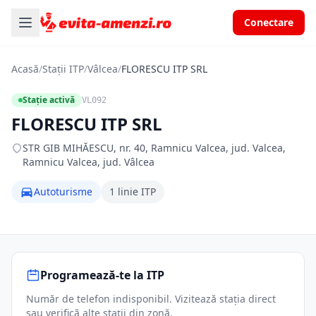
Conectare
Acasă
/
Stații ITP
/
Vâlcea
/
FLORESCU ITP SRL
Stație activă
VL092
FLORESCU ITP SRL
STR GIB MIHĂESCU, nr. 40, Ramnicu Valcea, jud. Valcea,
Ramnicu Valcea, jud. Vâlcea
Autoturisme
1 linie ITP
Programează-te la ITP
Număr de telefon indisponibil. Vizitează stația direct
sau verifică alte stații din zonă.