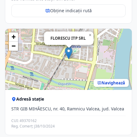
Obține indicații rută
×
+
FLORESCU ITP SRL
−
Navighează
Adresă stație
STR GIB MIHĂESCU, nr. 40, Ramnicu Valcea, jud. Valcea
CUI: 49370162
Reg. Comerț: J38/10/2024