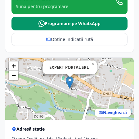
Sună pentru programare
Programare pe WhatsApp
Obține indicații rută
×
+
EXPERT PORTAL SRL
−
Navighează
Adresă stație
Strada Școlii, nr. 14a, Vladesti, jud. Valcea