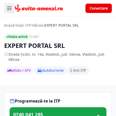
Conectare
Acasă
/
Stații ITP
/
Vâlcea
/
EXPERT PORTAL SRL
Stație activă
VL087
EXPERT PORTAL SRL
Strada Școlii, nr. 14a, Vladesti, jud. Valcea, Vladesti, jud.
Vâlcea
Moto / ATV
Autoturisme
2 linii ITP
Programează-te la ITP
0740 041 285