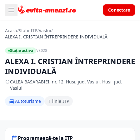
Conectare
Acasă
/
Stații ITP
/
Vaslui
/
ALEXA I. CRISTIAN ÎNTREPRINDERE INDIVIDUALĂ
Stație activă
VS028
ALEXA I. CRISTIAN ÎNTREPRINDERE
INDIVIDUALĂ
CALEA BASARABIEI, nr. 12, Husi, jud. Vaslui, Husi, jud.
Vaslui
Autoturisme
1 linie ITP
Programează-te la ITP