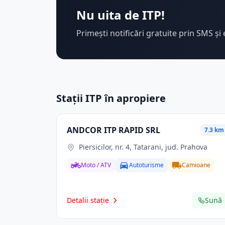
Nu uita de ITP!
Primești notificări gratuite prin SMS și 
Stații ITP în apropiere
ANDCOR ITP RAPID SRL
7.3 km
Piersicilor, nr. 4, Tatarani, jud. Prahova
Moto / ATV
Autoturisme
Camioane
Detalii stație
Sună