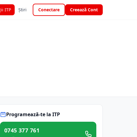
ții ITP
Știri
Conectare
Creează Cont
Programează-te la ITP
0745 377 761