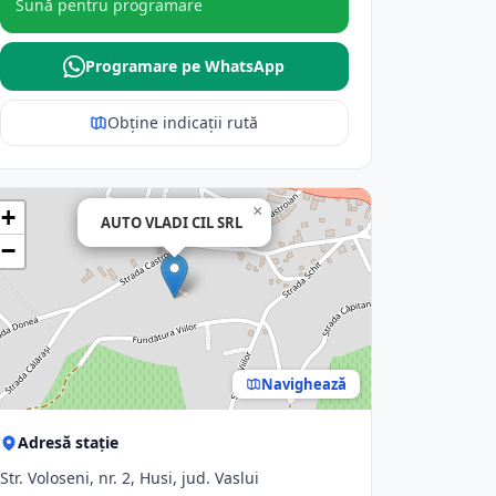
Sună pentru programare
Programare pe WhatsApp
Obține indicații rută
×
+
AUTO VLADI CIL SRL
−
Navighează
Adresă stație
Str. Voloseni, nr. 2, Husi, jud. Vaslui