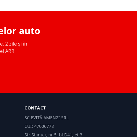
elor auto
 2 zile și în
ței ARR.
CONTACT
SC EVITĂ AMENZI SRL
CUI: 47006778
Str Științei, nr 5, bl.D41, et 3