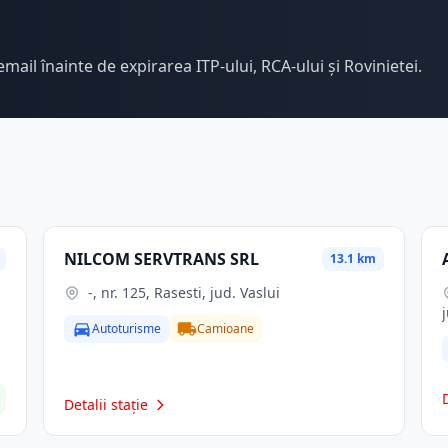
email înainte de expirarea ITP-ului, RCA-ului și Rovinietei.
NILCOM SERVTRANS SRL
13.1 km
-, nr. 125, Rasesti, jud. Vaslui
Autoturisme
Camioane
Detalii stație