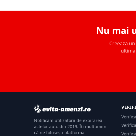
Nu mai u
Creează un c
ultima 
VERIF
Verific
Notificăm utilizatorii de expirarea
Verific
actelor auto din 2019. Îți mulțumim
că ne folosești platforma!
Verific