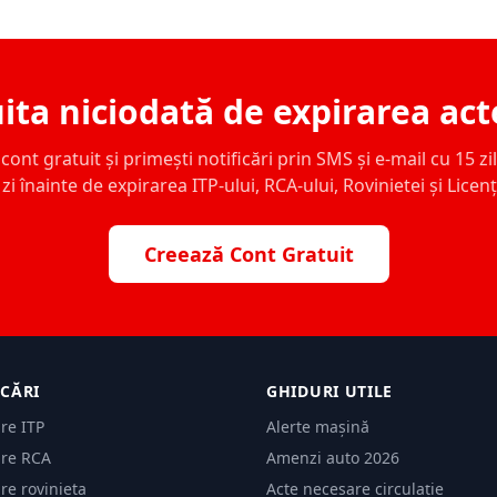
ita niciodată de expirarea act
ont gratuit și primești notificări prin SMS și e-mail cu 15 zile,
zi înainte de expirarea ITP-ului, RCA-ului, Rovinietei și Licen
Creează Cont Gratuit
ICĂRI
GHIDURI UTILE
are ITP
Alerte mașină
are RCA
Amenzi auto 2026
are rovinieta
Acte necesare circulație