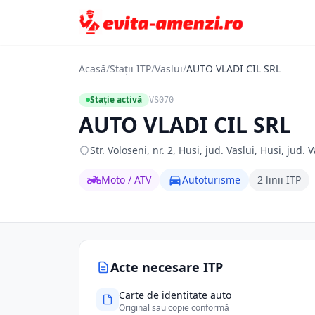
Acasă
/
Stații ITP
/
Vaslui
/
AUTO VLADI CIL SRL
Stație activă
VS070
AUTO VLADI CIL SRL
Str. Voloseni, nr. 2, Husi, jud. Vaslui, Husi, jud. V
Moto / ATV
Autoturisme
2 linii ITP
Acte necesare ITP
Carte de identitate auto
Original sau copie conformă