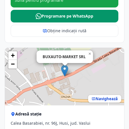
Sună pentru programare
Programare pe WhatsApp
Obține indicații rută
×
+
BUXAUTO-MARKET SRL
−
Navighează
Adresă stație
Calea Basarabiei, nr. 96J, Husi, jud. Vaslui