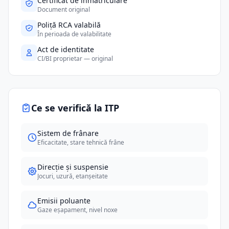
Certificat de înmatriculare
Document original
Poliță RCA valabilă
În perioada de valabilitate
Act de identitate
CI/BI proprietar — original
Ce se verifică la ITP
Sistem de frânare
Eficacitate, stare tehnică frâne
Direcție și suspensie
Jocuri, uzură, etanșeitate
Emisii poluante
Gaze eșapament, nivel noxe