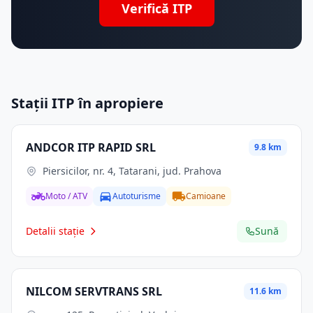
Verifică ITP
Stații ITP în apropiere
ANDCOR ITP RAPID SRL
9.8 km
Piersicilor, nr. 4, Tatarani, jud. Prahova
Moto / ATV
Autoturisme
Camioane
Detalii stație
Sună
NILCOM SERVTRANS SRL
11.6 km