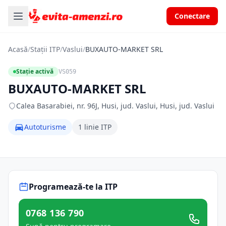
Conectare
Acasă
/
Stații ITP
/
Vaslui
/
BUXAUTO-MARKET SRL
Stație activă
VS059
BUXAUTO-MARKET SRL
Calea Basarabiei, nr. 96J, Husi, jud. Vaslui, Husi, jud. Vaslui
Autoturisme
1 linie ITP
Programează-te la ITP
0768 136 790