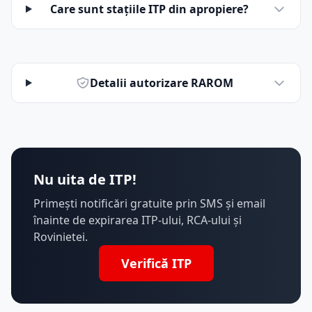
Care sunt stațiile ITP din apropiere?
Detalii autorizare RAROM
Nu uita de ITP!
Primești notificări gratuite prin SMS și email
înainte de expirarea ITP-ului, RCA-ului și
Rovinietei.
Verifică ITP