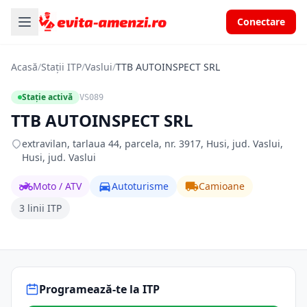
Conectare
Acasă
/
Stații ITP
/
Vaslui
/
TTB AUTOINSPECT SRL
Stație activă
VS089
TTB AUTOINSPECT SRL
extravilan, tarlaua 44, parcela, nr. 3917, Husi, jud. Vaslui,
Husi, jud. Vaslui
Moto / ATV
Autoturisme
Camioane
3 linii ITP
Programează-te la ITP