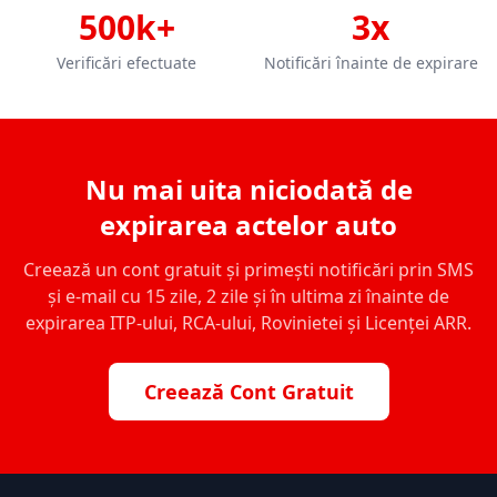
500k+
3x
Verificări efectuate
Notificări înainte de expirare
Nu mai uita niciodată de
expirarea actelor auto
Creează un cont gratuit și primești notificări prin SMS
și e-mail cu 15 zile, 2 zile și în ultima zi înainte de
expirarea ITP-ului, RCA-ului, Rovinietei și Licenței ARR.
Creează Cont Gratuit