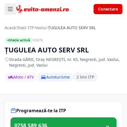
Conectare
Acasă
/
Stații ITP
/
Vaslui
/
ŢUGULEA AUTO SERV SRL
Stație activă
VS076
ŢUGULEA AUTO SERV SRL
Strada GĂRII, Oraş NEGREŞTI, nr. 65, Negresti, jud. Vaslui,
Negresti, jud. Vaslui
Moto / ATV
Autoturisme
2 linii ITP
Programează-te la ITP
0758 589 636