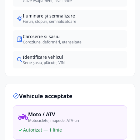
Gaze eșapament, nivel noxe
Iluminare și semnalizare
Faruri, stopuri, semnalizatoare
Caroserie și șasiu
Coroziune, deformări, etanșeitate
Identificare vehicul
Serie șasiu, plăcuțe, VIN
Vehicule acceptate
Moto / ATV
Motociclete, mopede, ATV-uri
Autorizat — 1 linie