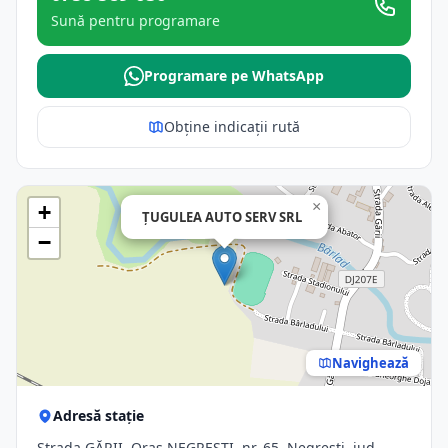
Sună pentru programare
Programare pe WhatsApp
Obține indicații rută
×
+
ŢUGULEA AUTO SERV SRL
−
Navighează
Adresă stație
Strada GĂRII, Oraş NEGREŞTI, nr. 65, Negresti, jud.