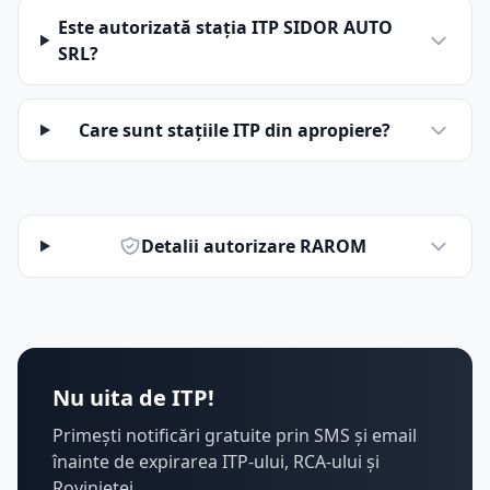
Este autorizată stația ITP SIDOR AUTO
SRL?
Care sunt stațiile ITP din apropiere?
Detalii autorizare RAROM
Nu uita de ITP!
Primești notificări gratuite prin SMS și email
înainte de expirarea ITP-ului, RCA-ului și
Rovinietei.