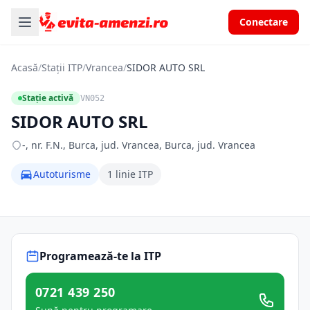
Conectare
Acasă
/
Stații ITP
/
Vrancea
/
SIDOR AUTO SRL
Stație activă
VN052
SIDOR AUTO SRL
-, nr. F.N., Burca, jud. Vrancea, Burca, jud. Vrancea
Autoturisme
1 linie ITP
Programează-te la ITP
0721 439 250