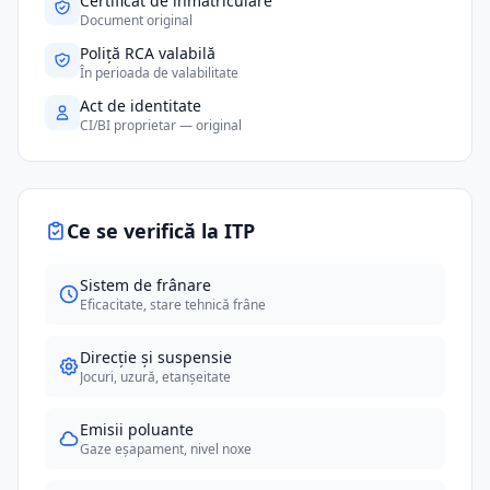
Certificat de înmatriculare
Document original
Poliță RCA valabilă
În perioada de valabilitate
Act de identitate
CI/BI proprietar — original
Ce se verifică la ITP
Sistem de frânare
Eficacitate, stare tehnică frâne
Direcție și suspensie
Jocuri, uzură, etanșeitate
Emisii poluante
Gaze eșapament, nivel noxe