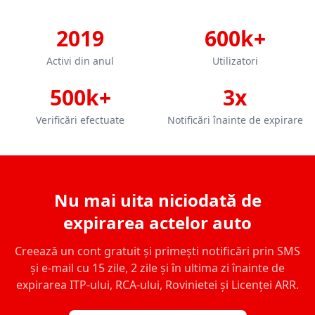
2019
600k+
Activi din anul
Utilizatori
500k+
3x
Verificări efectuate
Notificări înainte de expirare
Nu mai uita niciodată de
expirarea actelor auto
Creează un cont gratuit și primești notificări prin SMS
și e-mail cu 15 zile, 2 zile și în ultima zi înainte de
expirarea ITP-ului, RCA-ului, Rovinietei și Licenței ARR.