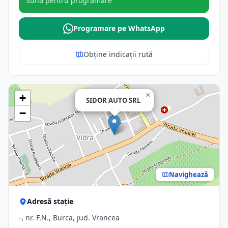
Sună pentru programare
Programare pe WhatsApp
Obține indicații rută
×
+
SIDOR AUTO SRL
−
Navighează
Adresă stație
-, nr. F.N., Burca, jud. Vrancea