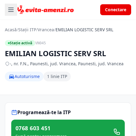
Conectare
Acasă
/
Stații ITP
/
Vrancea
/
EMILIAN LOGISTIC SERV SRL
Stație activă
VN045
EMILIAN LOGISTIC SERV SRL
-, nr. F.N., Paunesti, jud. Vrancea, Paunesti, jud. Vrancea
Autoturisme
1 linie ITP
Programează-te la ITP
0768 603 451