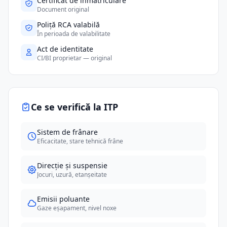
Certificat de înmatriculare
Document original
Poliță RCA valabilă
În perioada de valabilitate
Act de identitate
CI/BI proprietar — original
Ce se verifică la ITP
Sistem de frânare
Eficacitate, stare tehnică frâne
Direcție și suspensie
Jocuri, uzură, etanșeitate
Emisii poluante
Gaze eșapament, nivel noxe