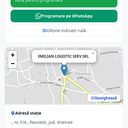
Sună pentru programare
Programare pe WhatsApp
Obține indicații rută
×
+
EMILIAN LOGISTIC SERV SRL
−
Navighează
Adresă stație
-, nr. F.N., Paunesti, jud. Vrancea