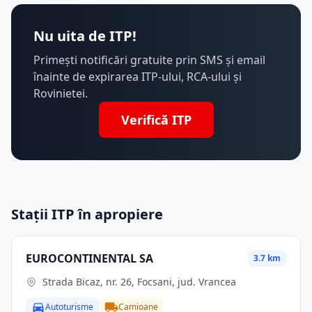
Nu uita de ITP!
Primești notificări gratuite prin SMS și email
înainte de expirarea ITP-ului, RCA-ului și
Rovinietei.
Verifică ITP
Stații ITP în apropiere
EUROCONTINENTAL SA
3.7 km
Strada Bicaz, nr. 26, Focsani, jud. Vrancea
Autoturisme
Camioane