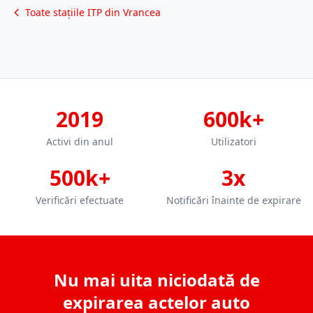
Toate stațiile ITP din Vrancea
2019
600k+
Activi din anul
Utilizatori
500k+
3x
Verificări efectuate
Notificări înainte de expirare
Nu mai uita niciodată de
expirarea actelor auto