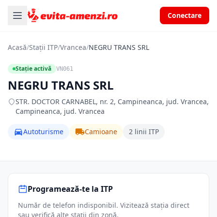
Conectare
Acasă
/
Stații ITP
/
Vrancea
/
NEGRU TRANS SRL
Stație activă
VN061
NEGRU TRANS SRL
STR. DOCTOR CARNABEL, nr. 2, Campineanca, jud. Vrancea,
Campineanca, jud. Vrancea
Autoturisme
Camioane
2 linii ITP
Programează-te la ITP
Număr de telefon indisponibil. Vizitează stația direct
sau verifică alte stații din zonă.