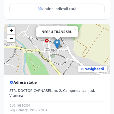
Obține indicații rută
×
+
NEGRU TRANS SRL
−
Navighează
Adresă stație
STR. DOCTOR CARNABEL, nr. 2, Campineanca, jud.
Vrancea
CUI: 16810801
Reg. Comerț: J39/723/2004