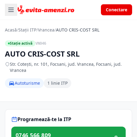
Conectare
Acasă
/
Stații ITP
/
Vrancea
/
AUTO CRIS-COST SRL
Stație activă
VN046
AUTO CRIS-COST SRL
Str. Coteşti, nr. 101, Focsani, jud. Vrancea, Focsani, jud.
Vrancea
Autoturisme
1 linie ITP
Programează-te la ITP
0746 566 809