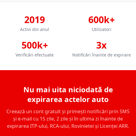
2019
600k+
Activi din anul
Utilizatori
500k+
3x
Verificări efectuate
Notificări înainte de expirare
Nu mai uita niciodată de
expirarea actelor auto
Creează un cont gratuit și primești notificări prin SMS
și e-mail cu 15 zile, 2 zile și în ultima zi înainte de
expirarea ITP-ului, RCA-ului, Rovinietei și Licenței ARR.