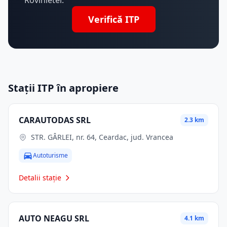
Rovinietei.
Verifică ITP
Stații ITP în apropiere
CARAUTODAS SRL
2.3 km
STR. GÂRLEI, nr. 64, Ceardac, jud. Vrancea
Autoturisme
Detalii stație
AUTO NEAGU SRL
4.1 km