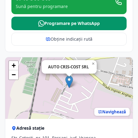
Sună pentru programare
Programare pe WhatsApp
Obține indicații rută
×
+
AUTO CRIS-COST SRL
−
Navighează
Adresă stație
Str. Coteşti, nr. 101, Focsani, jud. Vrancea