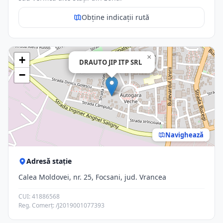
Obține indicații rută
×
+
DRAUTO JIP ITP SRL
−
Navighează
Adresă stație
Calea Moldovei, nr. 25, Focsani, jud. Vrancea
CUI: 41886568
Reg. Comerț: /J2019001077393