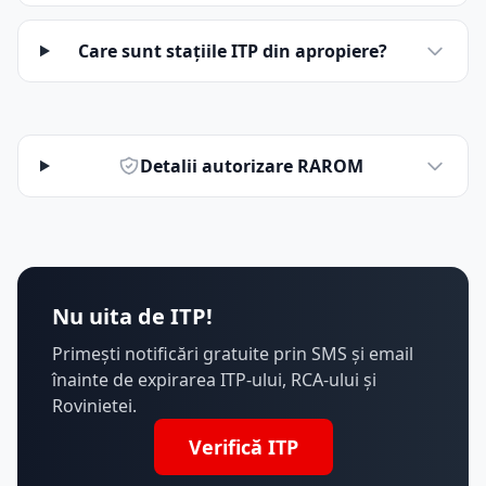
Care sunt stațiile ITP din apropiere?
Detalii autorizare RAROM
Nu uita de ITP!
Primești notificări gratuite prin SMS și email
înainte de expirarea ITP-ului, RCA-ului și
Rovinietei.
Verifică ITP