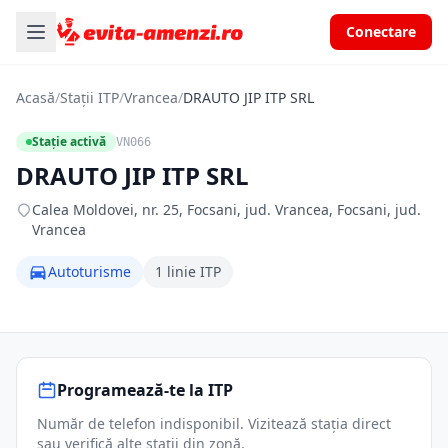
Conectare
Acasă
/
Stații ITP
/
Vrancea
/
DRAUTO JIP ITP SRL
Stație activă
VN066
DRAUTO JIP ITP SRL
Calea Moldovei, nr. 25, Focsani, jud. Vrancea, Focsani, jud.
Vrancea
Autoturisme
1 linie ITP
Programează-te la ITP
Număr de telefon indisponibil. Vizitează stația direct
sau verifică alte stații din zonă.