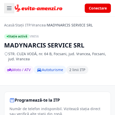
Conectare
Acasă
/
Stații ITP
/
Vrancea
/
MADYNARCIS SERVICE SRL
Stație activă
VN056
MADYNARCIS SERVICE SRL
STR. CUZA VODĂ, nr. 64 B, Focsani, jud. Vrancea, Focsani,
jud. Vrancea
Moto / ATV
Autoturisme
2 linii ITP
Programează-te la ITP
Număr de telefon indisponibil. Vizitează stația direct
sau verifică alte stații din zonă.