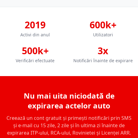
2019
600k+
Activi din anul
Utilizatori
500k+
3x
Verificări efectuate
Notificări înainte de expirare
Nu mai uita niciodată de
expirarea actelor auto
Creează un cont gratuit și primești notificări prin SMS
și e-mail cu 15 zile, 2 zile și în ultima zi înainte de
expirarea ITP-ului, RCA-ului, Rovinietei și Licenței ARR.