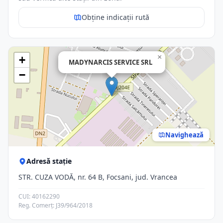
Obține indicații rută
×
+
MADYNARCIS SERVICE SRL
−
Navighează
Adresă stație
STR. CUZA VODĂ, nr. 64 B, Focsani, jud. Vrancea
CUI: 40162290
Reg. Comerț: J39/964/2018