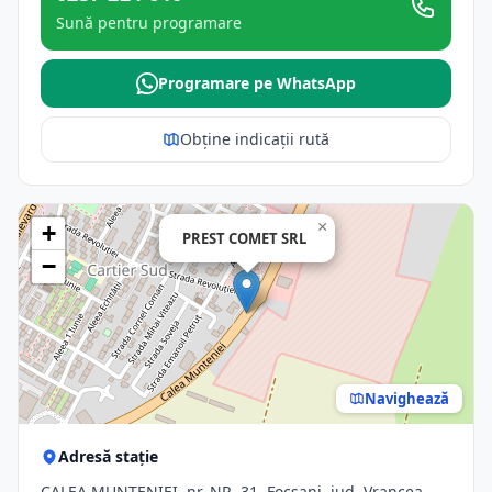
Sună pentru programare
Programare pe WhatsApp
Obține indicații rută
×
+
PREST COMET SRL
−
Navighează
Adresă stație
CALEA MUNTENIEI, nr. NR. 31, Focsani, jud. Vrancea