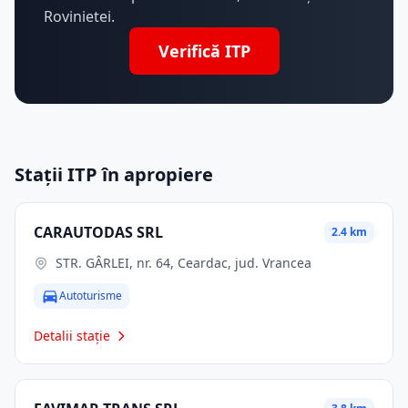
Rovinietei.
Verifică ITP
Stații ITP în apropiere
CARAUTODAS SRL
2.4 km
STR. GÂRLEI, nr. 64, Ceardac, jud. Vrancea
Autoturisme
Detalii stație