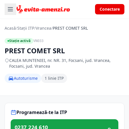
Conectare
Acasă
/
Stații ITP
/
Vrancea
/
PREST COMET SRL
Stație activă
VN033
PREST COMET SRL
CALEA MUNTENIEI, nr. NR. 31, Focsani, jud. Vrancea,
Focsani, jud. Vrancea
Autoturisme
1 linie ITP
Programează-te la ITP
0237 224 610