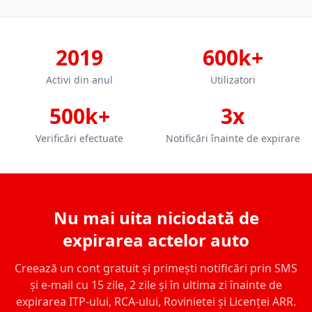
2019
600k+
Activi din anul
Utilizatori
500k+
3x
Verificări efectuate
Notificări înainte de expirare
Nu mai uita niciodată de
expirarea actelor auto
Creează un cont gratuit și primești notificări prin SMS
și e-mail cu 15 zile, 2 zile și în ultima zi înainte de
expirarea ITP-ului, RCA-ului, Rovinietei și Licenței ARR.