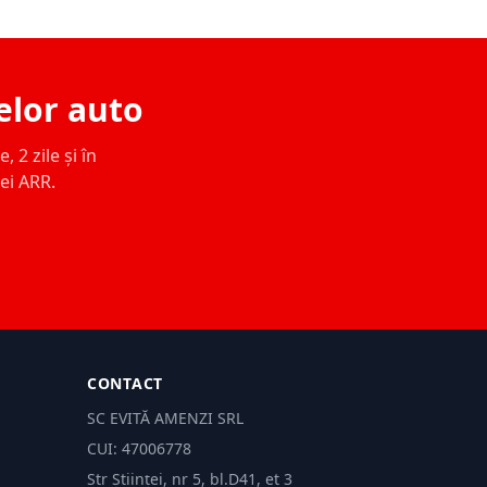
elor auto
 2 zile și în
ței ARR.
CONTACT
SC EVITĂ AMENZI SRL
CUI: 47006778
Str Științei, nr 5, bl.D41, et 3