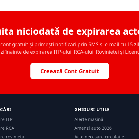
ita niciodată de expirarea act
ont gratuit și primești notificări prin SMS și e-mail cu 15 zile,
zi înainte de expirarea ITP-ului, RCA-ului, Rovinietei și Licen
Creează Cont Gratuit
ICĂRI
GHIDURI UTILE
are ITP
Alerte mașină
are RCA
Amenzi auto 2026
are rovinieta
Acte necesare circulație