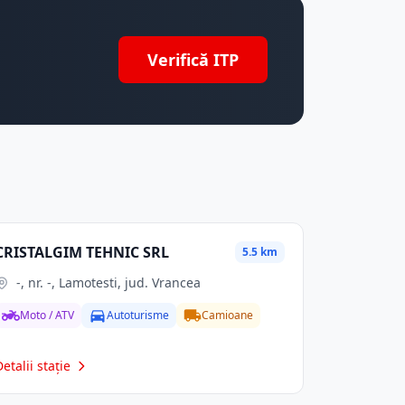
Verifică ITP
CRISTALGIM TEHNIC SRL
5.5 km
-, nr. -, Lamotesti, jud. Vrancea
Moto / ATV
Autoturisme
Camioane
Detalii stație