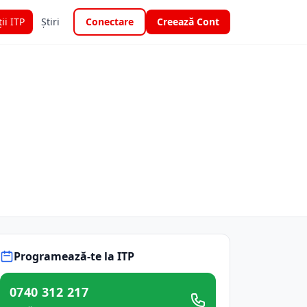
ții ITP
Știri
Conectare
Creează Cont
Programează-te la ITP
0740 312 217