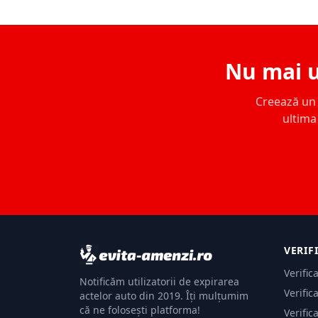
Nu mai u
Creează un c
ultima 
VERIF
Verific
Notificăm utilizatorii de expirarea
Verific
actelor auto din 2019. Îți mulțumim
că ne folosești platforma!
Verific