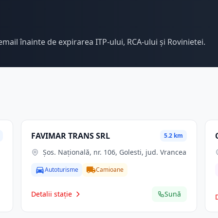
email înainte de expirarea ITP-ului, RCA-ului și Rovinietei.
FAVIMAR TRANS SRL
5.2 km
Şos. Naţională, nr. 106, Golesti, jud. Vrancea
Autoturisme
Camioane
Detalii stație
Sună