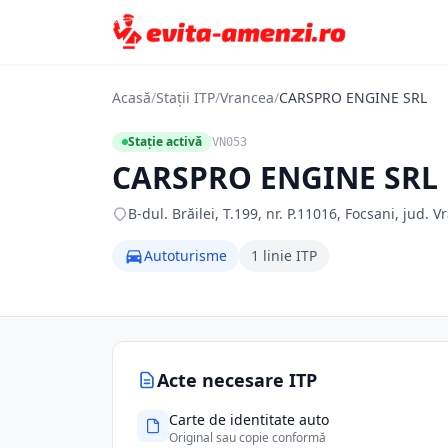
Acasă
/
Stații ITP
/
Vrancea
/
CARSPRO ENGINE SRL
Stație activă
VN053
CARSPRO ENGINE SRL
B-dul. Brăilei, T.199, nr. P.11016, Focsani, jud. 
Autoturisme
1 linie ITP
Acte necesare ITP
Carte de identitate auto
Original sau copie conformă