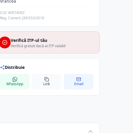
Vrancea
CUI: 40974092
Reg. Comerț: J39/553/2019
Verifică ITP-ul tău
Verifică gratuit dacă ai ITP valabil
Distribuie
WhatsApp
Link
Email