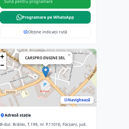
Sună pentru programare
Programare pe WhatsApp
Obține indicații rută
×
+
CARSPRO ENGINE SRL
−
Navighează
Adresă stație
B-dul. Brăilei, T.199, nr. P.11016, Focsani, jud.