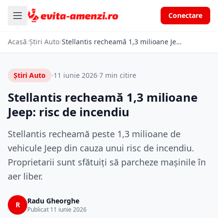
Conectare
Acasă
/
Știri Auto
/
Stellantis recheamă 1,3 milioane Jeep: risc de incendiu
Știri Auto
·
11 iunie 2026
·
7 min citire
Stellantis recheamă 1,3 milioane
Jeep: risc de incendiu
Stellantis recheamă peste 1,3 milioane de
vehicule Jeep din cauza unui risc de incendiu.
Proprietarii sunt sfătuiți să parcheze mașinile în
aer liber.
Radu Gheorghe
R
Publicat 11 iunie 2026