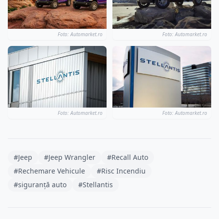
Foto: Automarket.ro
Foto: Automarket.ro
Foto: Automarket.ro
Foto: Automarket.ro
#Jeep
#Jeep Wrangler
#Recall Auto
#Rechemare Vehicule
#Risc Incendiu
#siguranță auto
#Stellantis