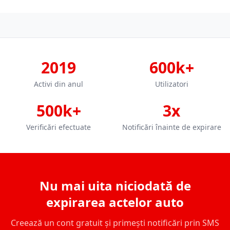
2019
600k+
Activi din anul
Utilizatori
500k+
3x
Verificări efectuate
Notificări înainte de expirare
Nu mai uita niciodată de
expirarea actelor auto
Creează un cont gratuit și primești notificări prin SMS