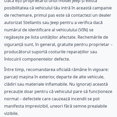
Dacă ești proprietarul unui model Jeep și există
posibilitatea că vehiculul tău intră în această campanie
de rechemare, primul pas este să contactezi un dealer
autorizat Stellantis sau Jeep pentru a verifica dacă
numărul de identificare al vehiculului (VIN) se
regăsește pe lista unităților afectate. Rechemările de
siguranță sunt, în general, gratuite pentru proprietar –
producătorul suportă costurile reparațiilor sau
înlocuirii componentelor defecte.
Între timp, recomandarea oficială rămâne în vigoare:
parcați mașina în exterior, departe de alte vehicule,
clădiri sau materiale inflamabile. Nu ignorați această
precauție doar pentru că vehiculul pare să funcționeze
normal – defectele care cauzează incendii se pot
manifesta imprevizibil, uneori fără semne prealabile
vizibile.