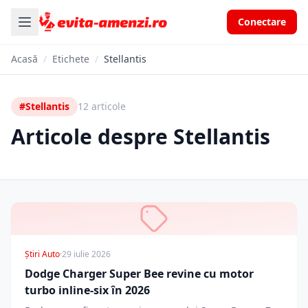
Conectare
Acasă
/
Etichete
/
Stellantis
#Stellantis
12 articole
Articole despre Stellantis
Știri Auto
·
29 iulie 2026
Dodge Charger Super Bee revine cu motor
turbo inline-six în 2026