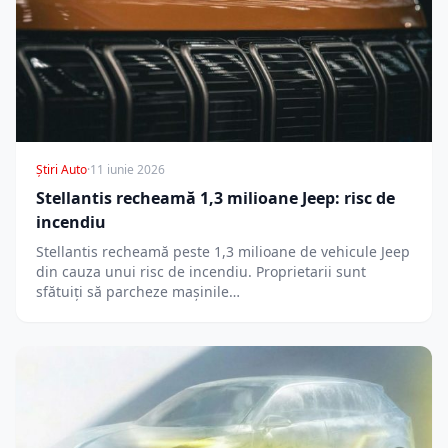
Știri Auto
·
11 iunie 2026
Stellantis recheamă 1,3 milioane Jeep: risc de
incendiu
Stellantis recheamă peste 1,3 milioane de vehicule Jeep
din cauza unui risc de incendiu. Proprietarii sunt
sfătuiți să parcheze mașinile…