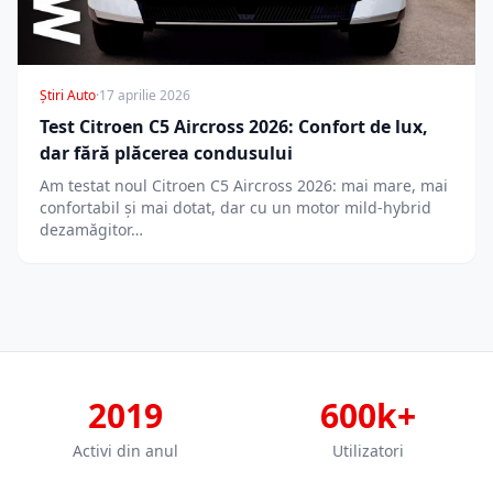
Știri Auto
·
17 aprilie 2026
Test Citroen C5 Aircross 2026: Confort de lux,
dar fără plăcerea condusului
Am testat noul Citroen C5 Aircross 2026: mai mare, mai
confortabil și mai dotat, dar cu un motor mild-hybrid
dezamăgitor…
2019
600k+
Activi din anul
Utilizatori