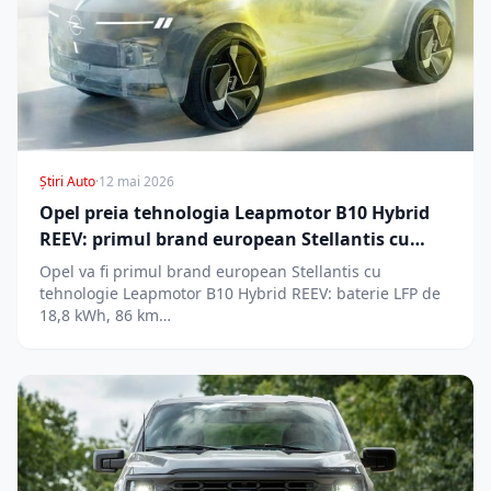
Știri Auto
·
12 mai 2026
Opel preia tehnologia Leapmotor B10 Hybrid
REEV: primul brand european Stellantis cu
range extender chinezesc
Opel va fi primul brand european Stellantis cu
tehnologie Leapmotor B10 Hybrid REEV: baterie LFP de
18,8 kWh, 86 km…