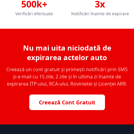
500k+
3x
Verificări efectuate
Notificări înainte de expirare
Nu mai uita niciodată de
expirarea actelor auto
Creează un cont gratuit și primești notificări prin SMS
și e-mail cu 15 zile, 2 zile și în ultima zi înainte de
expirarea ITP-ului, RCA-ului, Rovinietei și Licenței ARR.
Creează Cont Gratuit