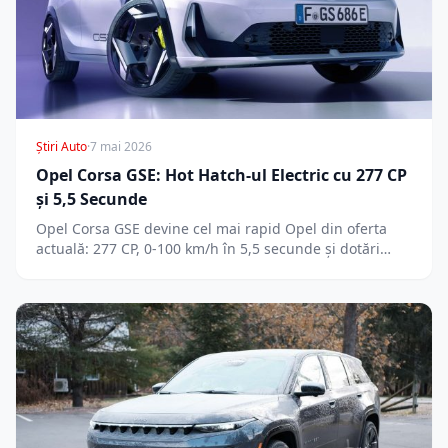
Știri Auto
·
7 mai 2026
Opel Corsa GSE: Hot Hatch-ul Electric cu 277 CP
și 5,5 Secunde
Opel Corsa GSE devine cel mai rapid Opel din oferta
actuală: 277 CP, 0-100 km/h în 5,5 secunde și dotări…