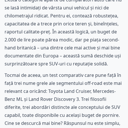
se lasă intimidați de vârsta unui vehicul și nici de
chilometrajul ridicat. Pentru ei, contează robustețea,
capacitatea de a trece prin orice teren și, bineînțeles,
raportul calitate-preț. În această logică, un buget de
2.000 de lire poate părea modic, dar pe piața second-
hand britanică – una dintre cele mai active și mai bine
documentate din Europa – această sumă deschide uși
surprinzătoare spre SUV-uri cu reputație solidă.
Tocmai de aceea, un test comparativ care pune față în
față trei nume grele ale segmentului off-road este mai
relevant ca oricând: Toyota Land Cruiser, Mercedes-
Benz ML și Land Rover Discovery 3. Trei filosofii
diferite, trei abordări distincte ale conceptului de SUV
capabil, toate disponibile cu același buget de pornire.
Cine se descurcă mai bine? Răspunsul nu este simplu,