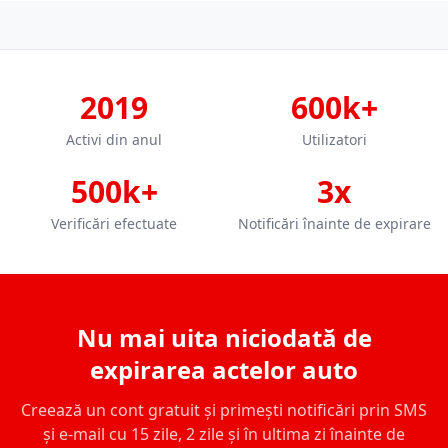
2019
600k+
Activi din anul
Utilizatori
500k+
3x
Verificări efectuate
Notificări înainte de expirare
Nu mai uita niciodată de
expirarea actelor auto
Creează un cont gratuit și primești notificări prin SMS
și e-mail cu 15 zile, 2 zile și în ultima zi înainte de