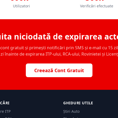
Utilizatori
Verificări efectuate
ita niciodată de expirarea act
ont gratuit și primești notificări prin SMS și e-mail cu 15 zile,
zi înainte de expirarea ITP-ului, RCA-ului, Rovinietei și Licen
Creează Cont Gratuit
ICĂRI
GHIDURI UTILE
are ITP
Știri Auto