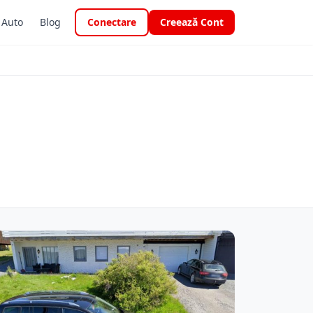
i Auto
Blog
Conectare
Creează Cont