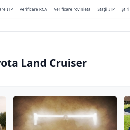
are ITP
Verificare RCA
Verificare rovinieta
Stații ITP
Știr
yota Land Cruiser