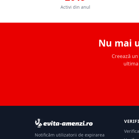
Activi din anul
Nu mai u
Creează un c
ultima 
VERIF
Verific
Notificăm utilizatorii de expirarea