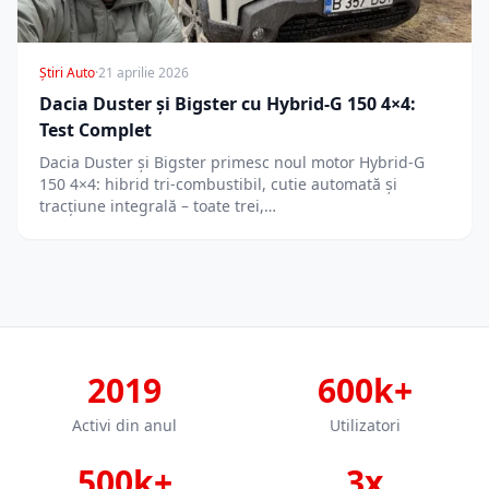
Știri Auto
·
21 aprilie 2026
Dacia Duster și Bigster cu Hybrid-G 150 4×4:
Test Complet
Dacia Duster și Bigster primesc noul motor Hybrid-G
150 4×4: hibrid tri-combustibil, cutie automată și
tracțiune integrală – toate trei,…
2019
600k+
Activi din anul
Utilizatori
500k+
3x