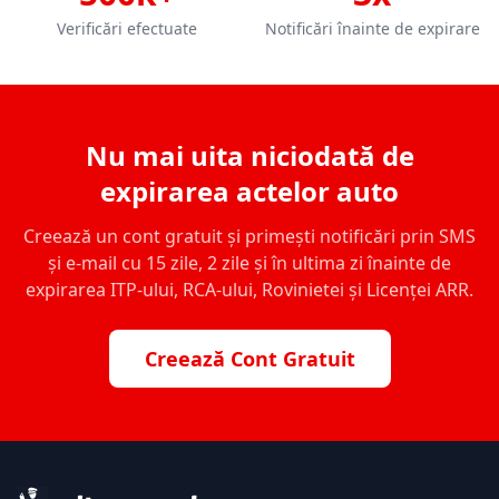
Verificări efectuate
Notificări înainte de expirare
Nu mai uita niciodată de
expirarea actelor auto
Creează un cont gratuit și primești notificări prin SMS
și e-mail cu 15 zile, 2 zile și în ultima zi înainte de
expirarea ITP-ului, RCA-ului, Rovinietei și Licenței ARR.
Creează Cont Gratuit