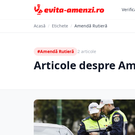
Verific
Acasă
/
Etichete
/
Amendă Rutieră
#Amendă Rutieră
2 articole
Articole despre A