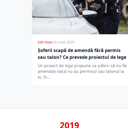
Știri Auto
·
26 iunie 2026
Șoferii scapă de amendă fără permis
sau talon? Ce prevede proiectul de lege
Un proiect de lege propune ca șoferii să nu fie
amendați dacă nu au permisul sau talonul la
ei, în…
2019