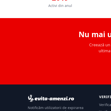
Activi din anul
Nu mai u
Creează un c
ultima 
VERIF
Verific
Notificăm utilizatorii de expirarea