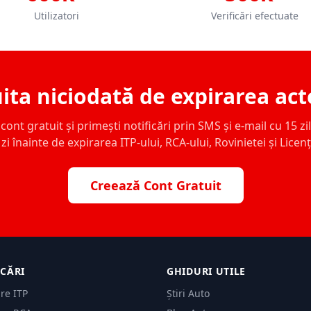
Utilizatori
Verificări efectuate
ita niciodată de expirarea act
ont gratuit și primești notificări prin SMS și e-mail cu 15 zile,
zi înainte de expirarea ITP-ului, RCA-ului, Rovinietei și Licen
Creează Cont Gratuit
ICĂRI
GHIDURI UTILE
are ITP
Știri Auto