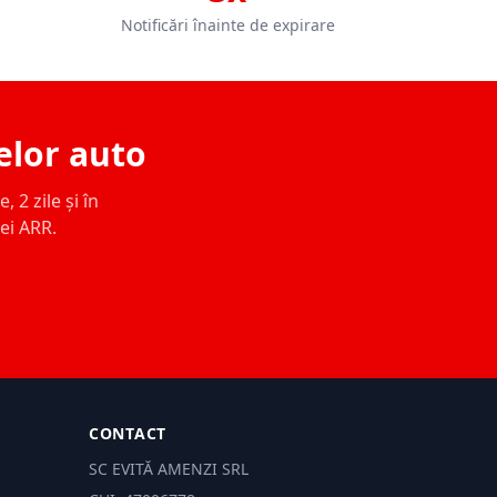
Notificări înainte de expirare
elor auto
 2 zile și în
ței ARR.
CONTACT
SC EVITĂ AMENZI SRL