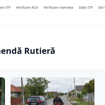
are ITP
Verificare RCA
Verificare rovinieta
Stații ITP
Știr
mendă Rutieră