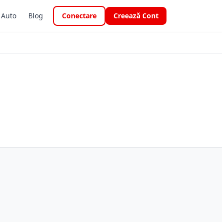
i Auto
Blog
Conectare
Creează Cont