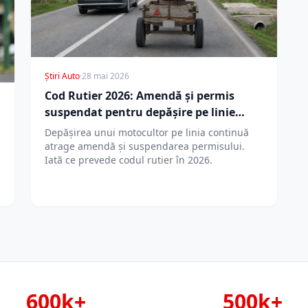
Știri Auto
·
28 mai 2026
Cod Rutier 2026: Amendă și permis
suspendat pentru depășire pe linie
continuă
Depășirea unui motocultor pe linia continuă
atrage amendă și suspendarea permisului.
Iată ce prevede codul rutier în 2026.
600k+
500k+