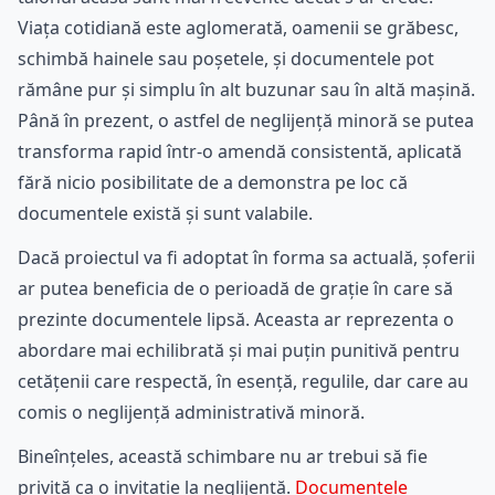
Viața cotidiană este aglomerată, oamenii se grăbesc,
schimbă hainele sau poșetele, și documentele pot
rămâne pur și simplu în alt buzunar sau în altă mașină.
Până în prezent, o astfel de neglijență minoră se putea
transforma rapid într-o amendă consistentă, aplicată
fără nicio posibilitate de a demonstra pe loc că
documentele există și sunt valabile.
Dacă proiectul va fi adoptat în forma sa actuală, șoferii
ar putea beneficia de o perioadă de grație în care să
prezinte documentele lipsă. Aceasta ar reprezenta o
abordare mai echilibrată și mai puțin punitivă pentru
cetățenii care respectă, în esență, regulile, dar care au
comis o neglijență administrativă minoră.
Bineînțeles, această schimbare nu ar trebui să fie
privită ca o invitație la neglijență.
Documentele