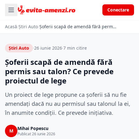
Conectare
Acasă
/
Știri Auto
/
Șoferii scapă de amendă fără permis sau talon? Ce prevede proiectul de lege
Știri Auto
·
26 iunie 2026
·
7 min citire
Șoferii scapă de amendă fără
permis sau talon? Ce prevede
proiectul de lege
Un proiect de lege propune ca șoferii să nu fie
amendați dacă nu au permisul sau talonul la ei,
în anumite condiții. Ce prevede inițiativa.
Mihai Popescu
M
Publicat 26 iunie 2026