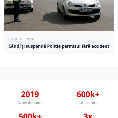
8 AUGUST 2026
Când îți suspendă Poliția permisul fără accident
2019
600k+
Activi din anul
Utilizatori
500k+
3x