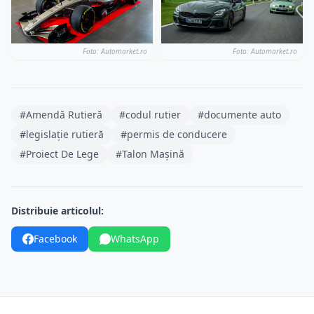
Foto: Automarket.ro
Foto: Automarket.ro
#Amendă Rutieră
#codul rutier
#documente auto
#legislație rutieră
#permis de conducere
#Proiect De Lege
#Talon Mașină
Distribuie articolul:
Facebook
WhatsApp