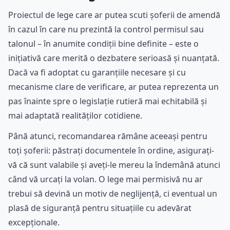
Proiectul de lege care ar putea scuti șoferii de amendă
în cazul în care nu prezintă la control permisul sau
talonul – în anumite condiții bine definite – este o
inițiativă care merită o dezbatere serioasă și nuanțată.
Dacă va fi adoptat cu garanțiile necesare și cu
mecanisme clare de verificare, ar putea reprezenta un
pas înainte spre o legislație rutieră mai echitabilă și
mai adaptată realităților cotidiene.
Până atunci, recomandarea rămâne aceeași pentru
toți șoferii: păstrați documentele în ordine, asigurați-
vă că sunt valabile și aveți-le mereu la îndemână atunci
când vă urcați la volan. O lege mai permisivă nu ar
trebui să devină un motiv de neglijență, ci eventual un
plasă de siguranță pentru situațiile cu adevărat
excepționale.