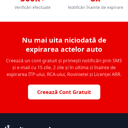
Verificări efectuate
Notificări înainte de expirare
Nu mai uita niciodată de
expirarea actelor auto
Creează un cont gratuit și primești notificări prin SMS
și e-mail cu 15 zile, 2 zile și în ultima zi înainte de
expirarea ITP-ului, RCA-ului, Rovinietei și Licenței ARR.
Creează Cont Gratuit