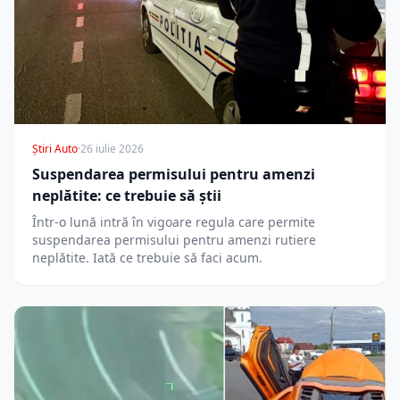
Știri Auto
·
26 iulie 2026
Suspendarea permisului pentru amenzi
neplătite: ce trebuie să știi
Într-o lună intră în vigoare regula care permite
suspendarea permisului pentru amenzi rutiere
neplătite. Iată ce trebuie să faci acum.