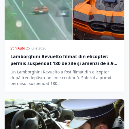
Știri Auto
·
25 iulie 2026
Lamborghini Revuelto filmat din elicopter:
permis suspendat 180 de zile și amenzi de 3.900
lei
Un Lamborghini Revuelto a fost filmat din elicopter
după trei depășiri pe linie continuă. Șoferul a primit
permisul suspendat 180…