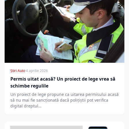
Știri Auto
·
4 aprilie 2026
Permis uitat acasă? Un proiect de lege vrea să
schimbe regulile
Un proiect de lege propune ca uitarea permisului acasă
să nu mai fie sancționată dacă polițiștii pot verifica
digital dreptul…