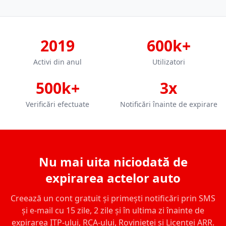
2019
600k+
Activi din anul
Utilizatori
500k+
3x
Verificări efectuate
Notificări înainte de expirare
Nu mai uita niciodată de
expirarea actelor auto
Creează un cont gratuit și primești notificări prin SMS
și e-mail cu 15 zile, 2 zile și în ultima zi înainte de
expirarea ITP-ului, RCA-ului, Rovinietei și Licenței ARR.