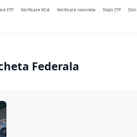
are ITP
Verificare RCA
Verificare rovinieta
Stații ITP
Știr
cheta Federala