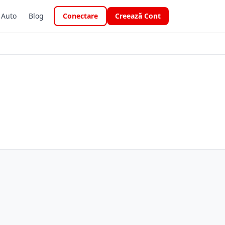
i Auto
Blog
Conectare
Creează Cont