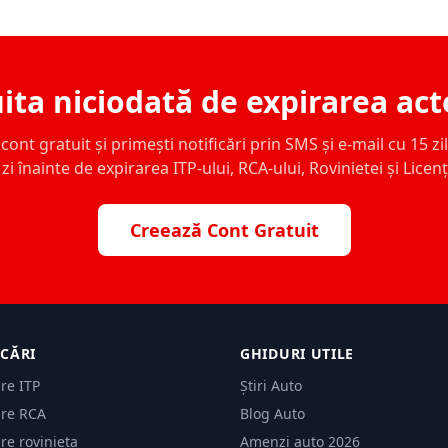
ita niciodată de expirarea act
ont gratuit și primești notificări prin SMS și e-mail cu 15 zile,
zi înainte de expirarea ITP-ului, RCA-ului, Rovinietei și Licen
Creează Cont Gratuit
ICĂRI
GHIDURI UTILE
are ITP
Știri Auto
are RCA
Blog Auto
are rovinieta
Amenzi auto 2026