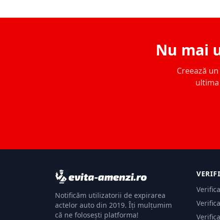
Nu mai u
Creează un c
ultima 
VERIF
Verific
Notificăm utilizatorii de expirarea
Verific
actelor auto din 2019. Îți mulțumim
că ne folosești platforma!
Verific