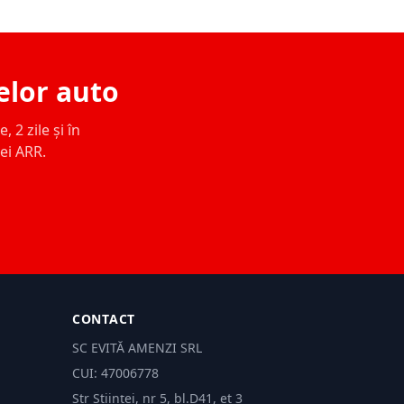
elor auto
 2 zile și în
ței ARR.
CONTACT
SC EVITĂ AMENZI SRL
CUI: 47006778
Str Științei, nr 5, bl.D41, et 3