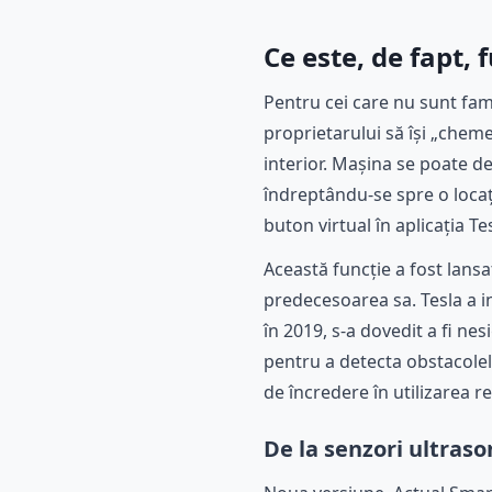
Ce este, de fapt
Pentru cei care nu sunt fam
proprietarului să își „chem
interior. Mașina se poate d
îndreptându-se spre o locați
buton virtual în aplicația Te
Această funcție a fost lans
predecesoarea sa. Tesla a 
în 2019, s-a dovedit a fi nes
pentru a detecta obstacolele
de încredere în utilizarea re
De la senzori ultraso