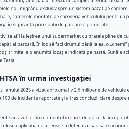
 Summon, vine cu o arhitectură complet diferită. Tesla a re
elele noi, migrând exclusiv spre un sistem bazat pe camere
are, camerele montate pe caroseria vehiculului pentru a p
viga în siguranță prin spații de parcare aglomerate.
tiv: te afli la ieșirea unui supermarket cu brațele pline de c
 capăt al parcării. În loc să faci drumul până la ea, o „chemi” 
poți trimite la o anumită locație indicată pe hartă. Sună a sci
e Tesla.
HTSA în urma investigației
ul anului 2025 a vizat aproximativ 2,6 milioane de vehicule 
ca 100 de incidente raportate și a tras concluzii clare despre 
ente au avut loc în momentul în care, de obicei la început
folosea aplicația nu a reușit să detecteze sau să reacțione