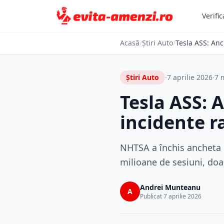
Verific
Acasă
/
Știri Auto
/
Tesla ASS: Anc
Știri Auto
·
7 aprilie 2026
·
7 m
Tesla ASS: 
incidente r
NHTSA a închis ancheta 
milioane de sesiuni, doa
Andrei Munteanu
A
Publicat 7 aprilie 2026