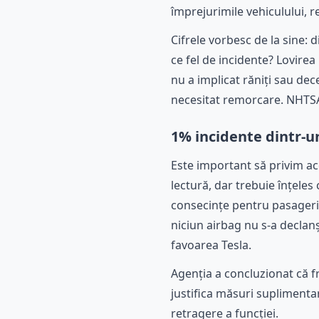
împrejurimile vehiculului, r
Cifrele vorbesc de la sine: 
ce fel de incidente? Lovirea
nu a implicat răniți sau dece
necesitat remorcare. NHTSA 
1% incidente dintr-u
Este important să privim ac
lectură, dar trebuie înțeles
consecințe pentru pasageri s
niciun airbag nu s-a declanșa
favoarea Tesla.
Agenția a concluzionat că f
justifica măsuri suplimentar
retragere a funcției.