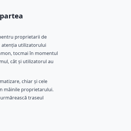
 partea
pentru proprietarii de
tenția utilizatorului
Summon, tocmai în momentul
ul, cât și utilizatorul au
atizare, chiar și cele
 mâinile proprietarului.
ă urmărească traseul