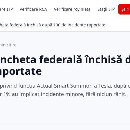
are ITP
Verificare RCA
Verificare rovinieta
Stații ITP
Știr
heta federală închisă după 100 de incidente raportate
in citire
Ancheta federală închisă 
aportate
privind funcția Actual Smart Summon a Tesla, după c
r 1% au implicat incidente minore, fără niciun rănit.