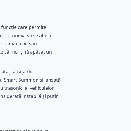
 funcție care permite
ă ca cineva să se afle în
 unui magazin sau
este să mențină apăsat un
ătățită față de
plu Smart Summon și lansată
ultrasonici ai vehiculelor
nsiderată instabilă și puțin