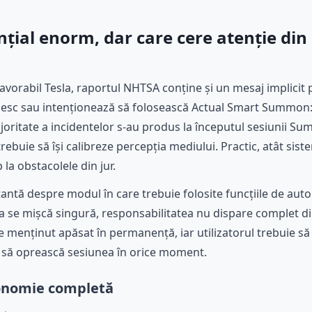
nțial enorm, dar care cere atenție din
favorabil Tesla, raportul NHTSA conține și un mesaj implicit 
osesc sau intenționează să folosească Actual Smart Summon: a
ritate a incidentelor s-au produs la începutul sesiunii 
ebuie să își calibreze percepția mediului. Practic, atât sistem
 la obstacolele din jur.
antă despre modul în care trebuie folosite funcțiile de autom
 se mișcă singură, responsabilitatea nu dispare complet din
ie menținut apăsat în permanență, iar utilizatorul trebuie s
it să oprească sesiunea în orice moment.
onomie completă