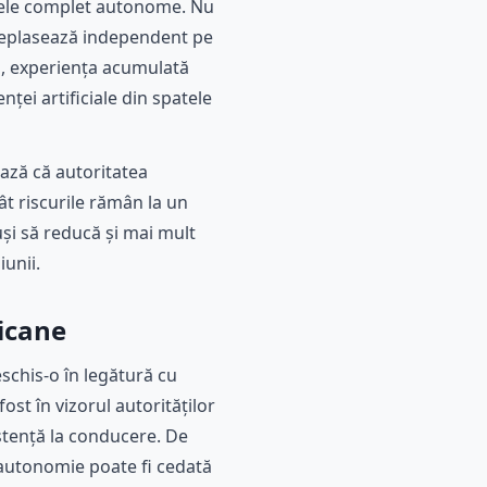
lele complet autonome. Nu
deplasează independent pe
și, experiența acumulată
ei artificiale din spatele
ază că autoritatea
ât riscurile rămân la un
și să reducă și mai mult
iunii.
ricane
chis-o în legătură cu
ost în vizorul autorităților
istență la conducere. De
ă autonomie poate fi cedată