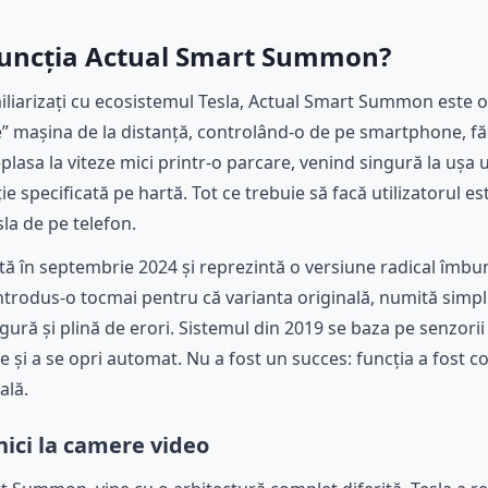
, funcția Actual Smart Summon?
iliarizați cu ecosistemul Tesla, Actual Smart Summon este o
e” mașina de la distanță, controlând-o de pe smartphone, făr
eplasa la viteze mici printr-o parcare, venind singură la ușa
e specificată pe hartă. Tot ce trebuie să facă utilizatorul 
sla de pe telefon.
ată în septembrie 2024 și reprezintă o versiune radical îmbun
introdus-o tocmai pentru că varianta originală, numită sim
igură și plină de erori. Sistemul din 2019 se baza pe senzorii 
 și a se opri automat. Nu a fost un succes: funcția a fost co
ală.
nici la camere video