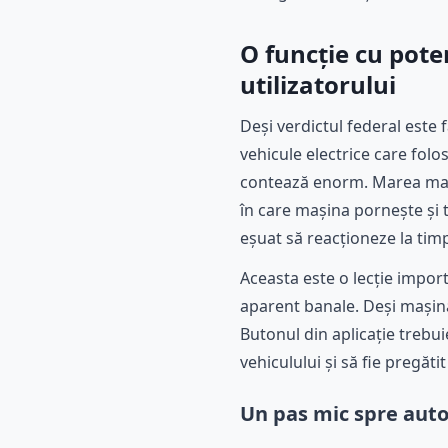
O funcție cu pote
utilizatorului
Deși verdictul federal este 
vehicule electrice care fol
contează enorm. Marea majo
în care mașina pornește și tr
eșuat să reacționeze la timp
Aceasta este o lecție import
aparent banale. Deși mașina
Butonul din aplicație trebu
vehiculului și să fie pregăt
Un pas mic spre aut