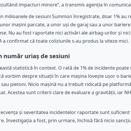
ezultând impacturi minore”, a transmis agenția în comunicatu
din milioanele de sesiuni Summon înregistrate, doar 1% au rez
 unor mașini parcate, a unor uși de garaj sau a unor bariere
se. Nu au fost raportate nici activări ale airbag-urilor și nici
a confirmat că toate coliziunile s-au produs la viteze mici.
n număr uriaș de sesiuni
eastă statistică în context. O rată de 1% de incidente poate
 că vorbim despre situații în care mașina lovește ușor o bar
au pietoni. Nicio mașină nu a trebuit ridicată pe platformă,
t. Acestea sunt criterii clare de evaluare a gravității, iar N
recvența și severitatea incidentelor raportate sunt suficien
e. Investigația a fost, prin urmare, închisă fără nicio sancț