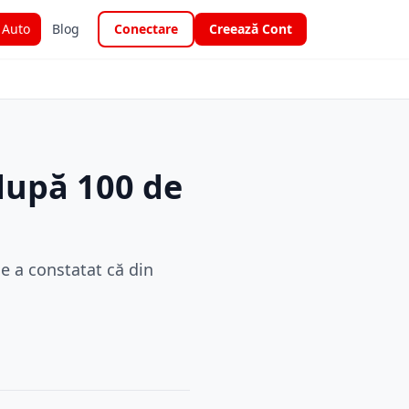
i Auto
Blog
Conectare
Creează Cont
după 100 de
e a constatat că din