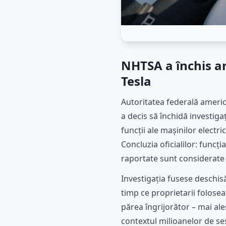
NHTSA a închis a
Tesla
Autoritatea federală americ
a decis să închidă investiga
funcții ale mașinilor elect
Concluzia oficialilor: funcț
raportate sunt considerate
Investigația fusese deschis
timp ce proprietarii folose
părea îngrijorător – mai ale
contextul milioanelor de se