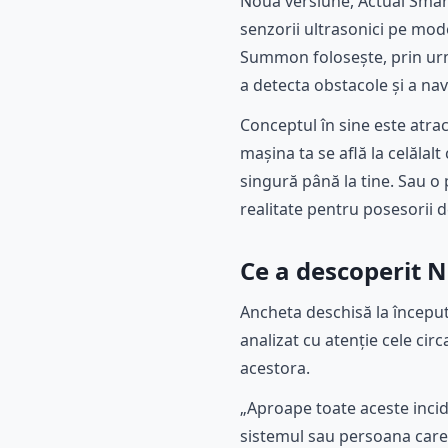
Noua versiune, Actual Smart
senzorii ultrasonici pe mod
Summon folosește, prin urm
a detecta obstacole și a na
Conceptul în sine este atrac
mașina ta se află la celălalt
singură până la tine. Sau o 
realitate pentru posesorii d
Ce a descoperit N
Ancheta deschisă la început
analizat cu atenție cele cir
acestora.
„Aproape toate aceste incid
sistemul sau persoana care 