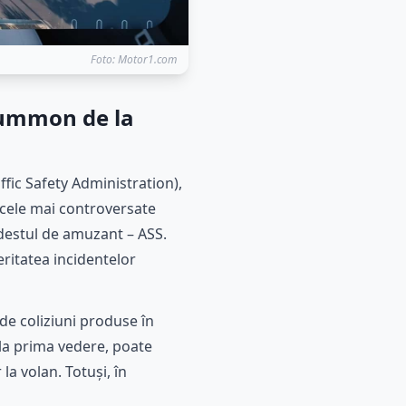
Foto: Motor1.com
Summon de la
fic Safety Administration),
e cele mai controversate
 destul de amuzant – ASS.
eritatea incidentelor
de coliziuni produse în
 la prima vedere, poate
a volan. Totuși, în