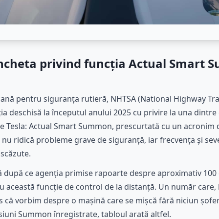
ncheta privind funcția Actual Smart 
ană pentru siguranța rutieră, NHTSA (National Highway Traf
ția deschisă la începutul anului 2025 cu privire la una dintr
rice Tesla: Actual Smart Summon, prescurtată cu un acronim
ia nu ridică probleme grave de siguranță, iar frecvența și sev
 scăzute.
ă după ce agenția primise rapoarte despre aproximativ 100 
au această funcție de control de la distanță. Un număr care,
s că vorbim despre o mașină care se mișcă fără niciun șofer l
siuni Summon înregistrate, tabloul arată altfel.