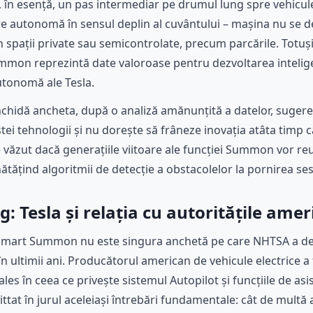
în esență, un pas intermediar pe drumul lung spre vehicu
e autonomă în sensul deplin al cuvântului – mașina nu se 
în spații private sau semicontrolate, precum parcările. Totu
mmon reprezintă date valoroase pentru dezvoltarea inteligenț
tonomă ale Tesla.
nchidă ancheta, după o analiză amănunțită a datelor, sugere
ei tehnologii și nu dorește să frâneze inovația atâta timp c
 văzut dacă generațiile viitoare ale funcției Summon vor reu
tățind algoritmii de detecție a obstacolelor la pornirea ses
g: Tesla și relația cu autoritățile ame
l Smart Summon nu este singura anchetă pe care NHTSA a des
în ultimii ani. Producătorul american de vehicule electrice a f
es în ceea ce privește sistemul Autopilot și funcțiile de as
vittat în jurul aceleiași întrebări fundamentale: cât de mult