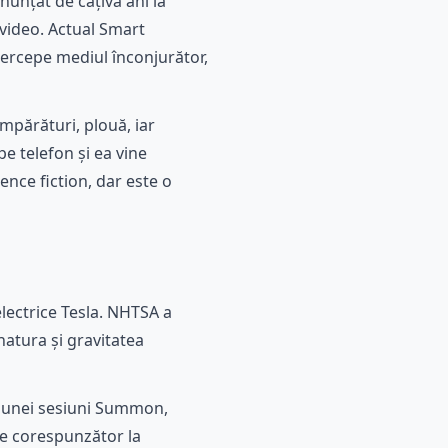
nunțat de câțiva ani la
 video. Actual Smart
ercepe mediul înconjurător,
umpărături, plouă, iar
pe telefon și ea vine
ence fiction, dar este o
electrice Tesla. NHTSA a
natura și gravitatea
ul unei sesiuni Summon,
ze corespunzător la