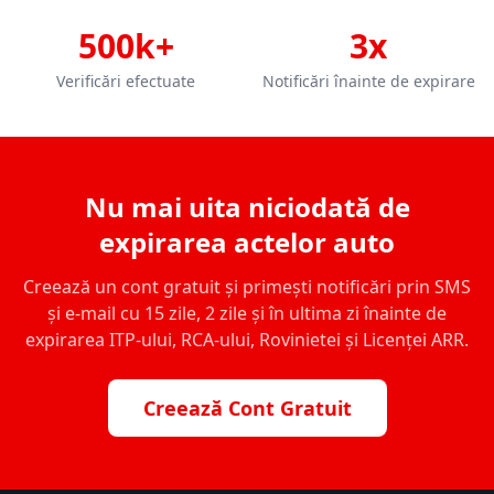
500k+
3x
Verificări efectuate
Notificări înainte de expirare
Nu mai uita niciodată de
expirarea actelor auto
Creează un cont gratuit și primești notificări prin SMS
și e-mail cu 15 zile, 2 zile și în ultima zi înainte de
expirarea ITP-ului, RCA-ului, Rovinietei și Licenței ARR.
Creează Cont Gratuit