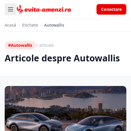
Conectare
Acasă
/
Etichete
/
Autowallis
#Autowallis
1 articole
Articole despre Autowallis