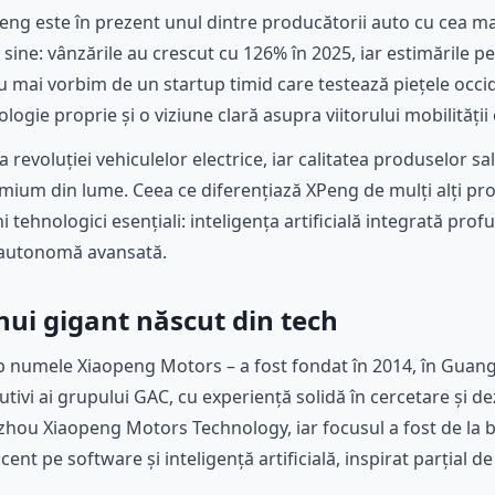
ng este în prezent unul dintre producătorii auto cu cea mai
a sine: vânzările au crescut cu 126% în 2025, iar estimările
 Nu mai vorbim de un startup timid care testează piețele occi
ogie proprie și o viziune clară asupra viitorului mobilității 
 revoluției vehiculelor electrice, iar calitatea produselor s
ium din lume. Ceea ce diferențiază XPeng de mulți alți pro
 tehnologici esențiali: inteligența artificială integrată prof
 autonomă avansată.
unui gigant născut din tech
ub numele Xiaopeng Motors – a fost fondat în 2014, în Guan
cutivi ai grupului GAC, cu experiență solidă în cercetare și dez
ou Xiaopeng Motors Technology, iar focusul a fost de la b
ccent pe software și inteligență artificială, inspirat parțial d