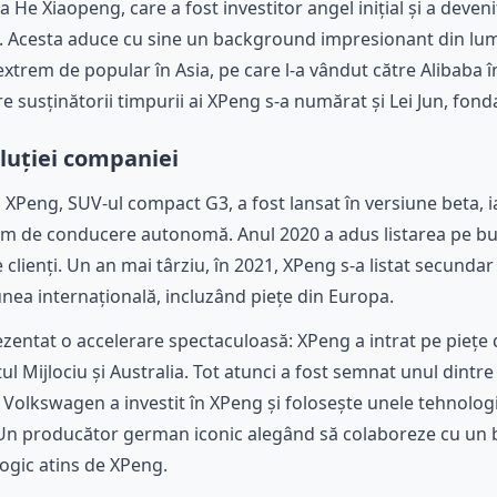
He Xiaopeng, care a fost investitor angel inițial și a deveni
EO. Acesta aduce cu sine un background impresionant din lum
trem de popular în Asia, pe care l-a vândut către Alibaba 
tre susținătorii timpurii ai XPeng s-a numărat și Lei Jun, fon
oluției companiei
XPeng, SUV-ul compact G3, a fost lansat în versiune beta, 
tem de conducere autonomă. Anul 2020 a adus listarea pe b
e clienți. Un an mai târziu, în 2021, XPeng s-a listat secund
nea internațională, incluzând piețe din Europa.
entat o accelerare spectaculoasă: XPeng a intrat pe piețe 
tul Mijlociu și Australia. Tot atunci a fost semnat unul dintr
– Volkswagen a investit în XPeng și folosește unele tehnologi
. Un producător german iconic alegând să colaboreze cu un
ogic atins de XPeng.