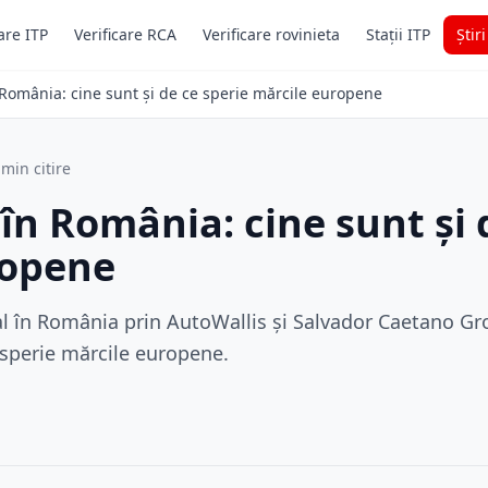
are ITP
Verificare RCA
Verificare rovinieta
Stații ITP
Știr
România: cine sunt și de ce sperie mărcile europene
 min citire
în România: cine sunt și 
ropene
l în România prin AutoWallis și Salvador Caetano Gro
 sperie mărcile europene.