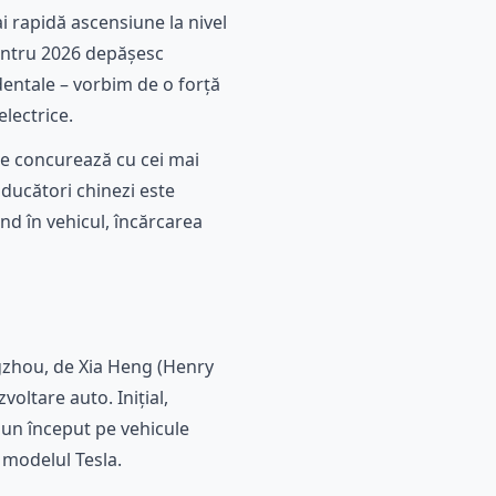
 rapidă ascensiune la nivel
 pentru 2026 depășesc
dentale – vorbim de o forță
electrice.
ale concurează cu cei mai
ducători chinezi este
und în vehicul, încărcarea
gzhou, de Xia Heng (Henry
voltare auto. Inițial,
un început pe vehicule
e modelul Tesla.