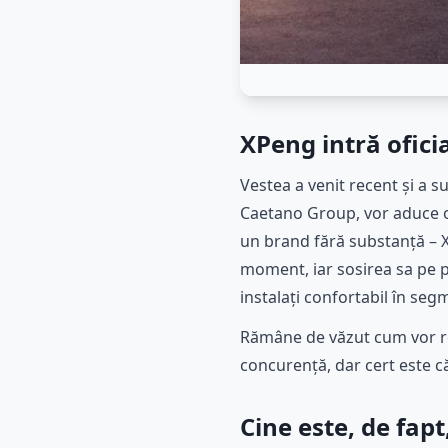
XPeng intră ofici
Vestea a venit recent și a 
Caetano Group, vor aduce o
un brand fără substanță – X
moment, iar sosirea sa pe 
instalați confortabil în se
Rămâne de văzut cum vor rea
concurență, dar cert este c
Cine este, de fap