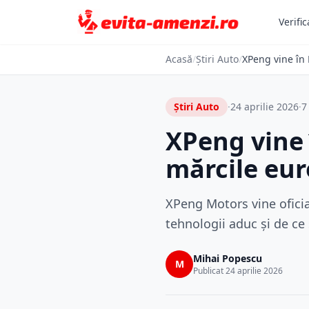
Verific
Acasă
/
Știri Auto
/
XPeng vine în 
Știri Auto
·
24 aprilie 2026
·
7
XPeng vine 
mărcile eu
XPeng Motors vine oficia
tehnologii aduc și de ce
Mihai Popescu
M
Publicat 24 aprilie 2026