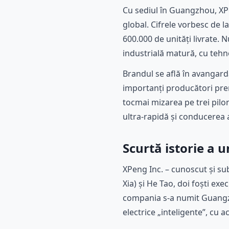
Cu sediul în Guangzhou, XPe
global. Cifrele vorbesc de l
600.000 de unități livrate.
industrială matură, cu tehnol
Brandul se află în avangarda
importanți producători prem
tocmai mizarea pe trei piloni
ultra-rapidă și conducerea
Scurtă istorie a 
XPeng Inc. – cunoscut și s
Xia) și He Tao, doi foști exe
compania s-a numit Guangzh
electrice „inteligente”, cu a