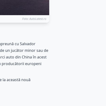
Foto: AutoLatest.ro
 împreună cu Salvador
de un jucător minor sau de
rci auto din China în acest
u producătorii europeni
e la această nouă