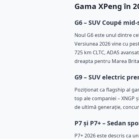
Gama XPeng în 20
G6 – SUV Coupé mid-
Noul G6 este unul dintre ce
Versiunea 2026 vine cu pest
725 km CLTC, ADAS avansat și
dreapta pentru Marea Brita
G9 – SUV electric p
Poziționat ca flagship al ga
top ale companiei – XNGP ș
de ultimă generație, concu
P7 și P7+ – Sedan spo
P7+ 2026 este descris ca un