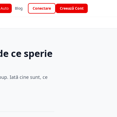
i Auto
Blog
Conectare
Creează Cont
de ce sperie
up. Iată cine sunt, ce