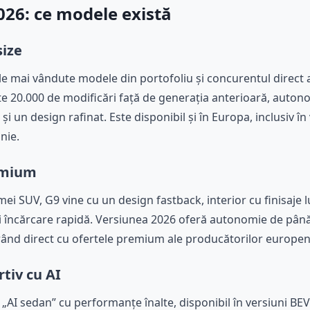
26: ce modele există
size
le mai vândute modele din portofoliu și concurentul direct al
e 20.000 de modificări față de generația anterioară, auton
 un design rafinat. Este disponibil și în Europa, inclusiv în
nie.
remium
mei SUV, G9 vine cu un design fastback, interior cu finisaje 
i încărcare rapidă. Versiunea 2026 oferă autonomie de până
rând direct cu ofertele premium ale producătorilor europen
rtiv cu AI
 „AI sedan” cu performanțe înalte, disponibil în versiuni BEV