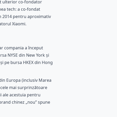
t ulterior co-fondator
ea tech: a co-fondat
în 2014 pentru aproximativ
datorul Xiaomi.
iar compania a început
ursa NYSE din New York și
ar și pe bursa HKEX din Hong
din Europa (inclusiv Marea
e cele mai surprinzătoare
i ale acestuia pentru
 brand chinez „nou” spune