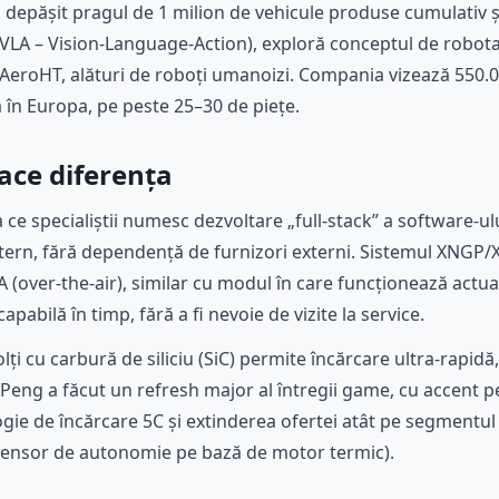
depășit pragul de 1 milion de vehicule produse cumulativ ș
că (VLA – Vision-Language-Action), exploră conceptul de robota
AeroHT, alături de roboți umanoizi. Compania vizează 550.00
ă în Europa, pe peste 25–30 de piețe.
ace diferența
 ce specialiștii numesc dezvoltare „full-stack” a software
intern, fără dependență de furnizori externi. Sistemul XNGP/X
A (over-the-air), similar cu modul în care funcționează actu
pabilă în timp, fără a fi nevoie de vizite la service.
ți cu carbură de siliciu (SiC) permite încărcare ultra-rapid
 XPeng a făcut un refresh major al întregii game, cu accent p
ie de încărcare 5C și extinderea ofertei atât pe segmentul B
xtensor de autonomie pe bază de motor termic).