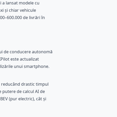
i a lansat modele cu
xi și chiar vehicule
0–600.000 de livrări în
-ului de conducere autonomă
Pilot este actualizat
alizările unui smartphone.
ă, reducând drastic timpul
e putere de calcul AI de
EV (pur electric), cât și