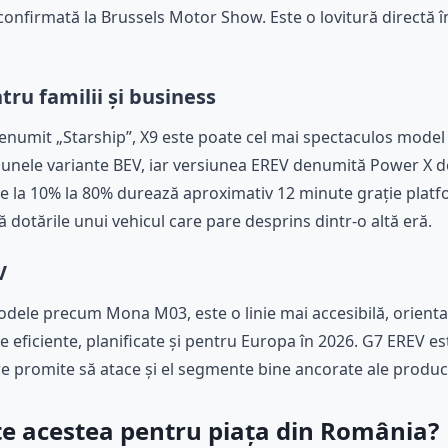
confirmată la Brussels Motor Show. Este o lovitură directă
tru familii și business
 denumit „Starship”, X9 este poate cel mai spectaculos mod
n unele variante BEV, iar versiunea EREV denumită Power X 
e la 10% la 80% durează aproximativ 12 minute grație platf
 dotările unui vehicul care pare desprins dintr-o altă eră.
V
dele precum Mona M03, este o linie mai accesibilă, orientată
 eficiente, planificate și pentru Europa în 2026. G7 EREV e
 promite să atace și el segmente bine ancorate ale producăt
e acestea pentru piața din România?