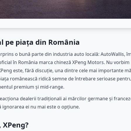
al pe piața din România
surprins o bună parte din industria auto locală: AutoWallis,
ficial în România marca chineză XPeng Motors. Nu vorbim 
Peng este, fără discuție, una dintre cele mai importante mă
piața românească ridică semne de întrebare serioase pentr
gmentul premium și mid-range.
cționa dealerii tradiționali ai mărcilor germane și francez
ă ignorarea ei nu mai este o opțiune.
t, XPeng?