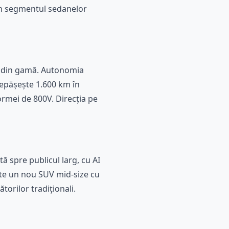
 în segmentul sedanelor
el din gamă. Autonomia
depășește 1.600 km în
ormei de 800V. Direcția pe
 spre publicul larg, cu AI
ste un nou SUV mid-size cu
orilor tradiționali.