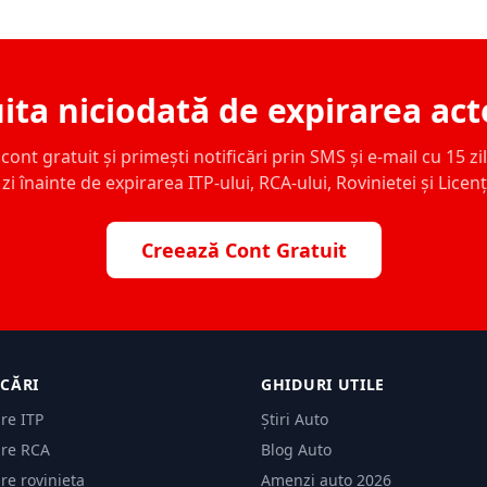
ita niciodată de expirarea act
ont gratuit și primești notificări prin SMS și e-mail cu 15 zile,
zi înainte de expirarea ITP-ului, RCA-ului, Rovinietei și Licen
Creează Cont Gratuit
ICĂRI
GHIDURI UTILE
are ITP
Știri Auto
are RCA
Blog Auto
are rovinieta
Amenzi auto 2026