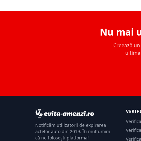
Nu mai u
Creează un c
ultima 
VERIF
Verific
Notificăm utilizatorii de expirarea
Verific
actelor auto din 2019. Îți mulțumim
că ne folosești platforma!
Verific