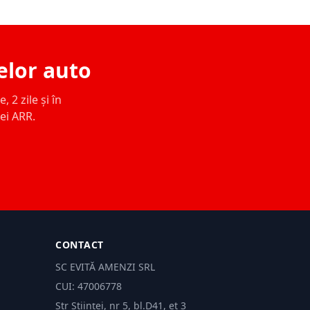
elor auto
 2 zile și în
ței ARR.
CONTACT
SC EVITĂ AMENZI SRL
CUI: 47006778
Str Științei, nr 5, bl.D41, et 3