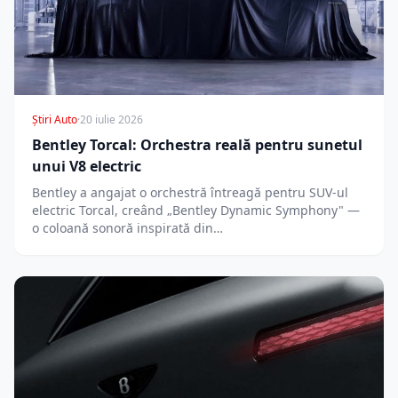
Știri Auto
·
20 iulie 2026
Bentley Torcal: Orchestra reală pentru sunetul
unui V8 electric
Bentley a angajat o orchestră întreagă pentru SUV-ul
electric Torcal, creând „Bentley Dynamic Symphony" —
o coloană sonoră inspirată din…