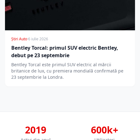
Știri Auto
·
6 iulie 2026
Bentley Torcal: primul SUV electric Bentley,
debut pe 23 septembrie
Bentley Torcal este primul SUV electric al mărcii
britanice de lux, cu premiera mondială confirmată pe
23 septembrie la Londra.
2019
600k+
Activi din anul
Utilizatori