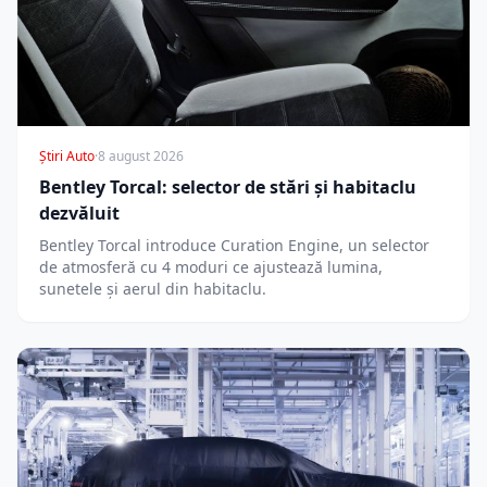
Știri Auto
·
8 august 2026
Bentley Torcal: selector de stări și habitaclu
dezvăluit
Bentley Torcal introduce Curation Engine, un selector
de atmosferă cu 4 moduri ce ajustează lumina,
sunetele și aerul din habitaclu.