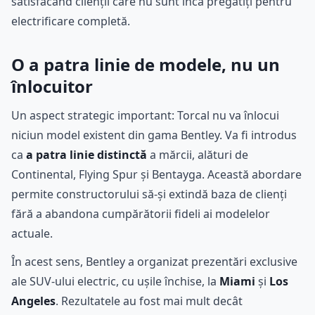
satisfăcând clienții care nu sunt încă pregătiți pentru
electrificare completă.
O a patra linie de modele, nu un
înlocuitor
Un aspect strategic important: Torcal nu va înlocui
niciun model existent din gama Bentley. Va fi introdus
ca
a patra linie distinctă
a mărcii, alături de
Continental, Flying Spur și Bentayga. Această abordare
permite constructorului să-și extindă baza de clienți
fără a abandona cumpărătorii fideli ai modelelor
actuale.
În acest sens, Bentley a organizat prezentări exclusive
ale SUV-ului electric, cu ușile închise, la
Miami
și
Los
Angeles
. Rezultatele au fost mai mult decât