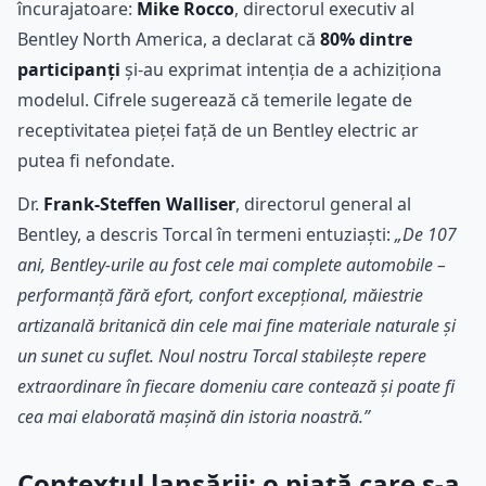
încurajatoare:
Mike Rocco
, directorul executiv al
Bentley North America, a declarat că
80% dintre
participanți
și-au exprimat intenția de a achiziționa
modelul. Cifrele sugerează că temerile legate de
receptivitatea pieței față de un Bentley electric ar
putea fi nefondate.
Dr.
Frank-Steffen Walliser
, directorul general al
Bentley, a descris Torcal în termeni entuziaști:
„De 107
ani, Bentley-urile au fost cele mai complete automobile –
performanță fără efort, confort excepțional, măiestrie
artizanală britanică din cele mai fine materiale naturale și
un sunet cu suflet. Noul nostru Torcal stabilește repere
extraordinare în fiecare domeniu care contează și poate fi
cea mai elaborată mașină din istoria noastră.”
Contextul lansării: o piață care s-a