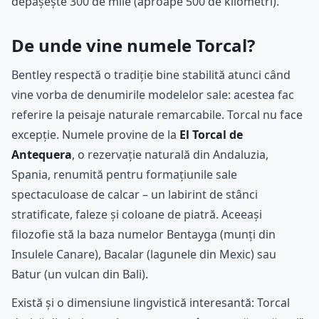
depășește 300 de mile (aproape 500 de kilometri).
De unde vine numele Torcal?
Bentley respectă o tradiție bine stabilită atunci când
vine vorba de denumirile modelelor sale: acestea fac
referire la peisaje naturale remarcabile. Torcal nu face
excepție. Numele provine de la
El Torcal de
Antequera
, o rezervație naturală din Andaluzia,
Spania, renumită pentru formațiunile sale
spectaculoase de calcar – un labirint de stânci
stratificate, faleze și coloane de piatră. Aceeași
filozofie stă la baza numelor Bentayga (munți din
Insulele Canare), Bacalar (lagunele din Mexic) sau
Batur (un vulcan din Bali).
Există și o dimensiune lingvistică interesantă: Torcal