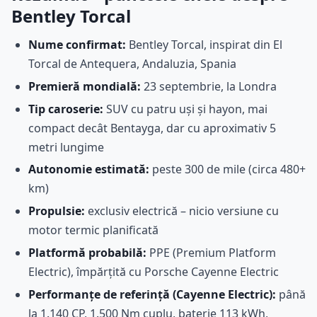
Bentley Torcal
Nume confirmat:
Bentley Torcal, inspirat din El
Torcal de Antequera, Andaluzia, Spania
Premieră mondială:
23 septembrie, la Londra
Tip caroserie:
SUV cu patru uși și hayon, mai
compact decât Bentayga, dar cu aproximativ 5
metri lungime
Autonomie estimată:
peste 300 de mile (circa 480+
km)
Propulsie:
exclusiv electrică – nicio versiune cu
motor termic planificată
Platformă probabilă:
PPE (Premium Platform
Electric), împărțită cu Porsche Cayenne Electric
Performanțe de referință (Cayenne Electric):
până
la 1.140 CP, 1.500 Nm cuplu, baterie 113 kWh,