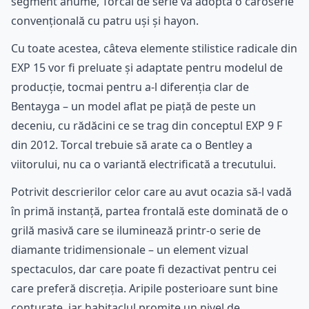
segment anume, Torcal de serie va adopta o caroserie
convențională cu patru uși și hayon.
Cu toate acestea, câteva elemente stilistice radicale din
EXP 15 vor fi preluate și adaptate pentru modelul de
producție, tocmai pentru a-l diferenția clar de
Bentayga – un model aflat pe piață de peste un
deceniu, cu rădăcini ce se trag din conceptul EXP 9 F
din 2012. Torcal trebuie să arate ca o Bentley a
viitorului, nu ca o variantă electrificată a trecutului.
Potrivit descrierilor celor care au avut ocazia să-l vadă
în primă instanță, partea frontală este dominată de o
grilă masivă care se iluminează printr-o serie de
diamante tridimensionale – un element vizual
spectaculos, dar care poate fi dezactivat pentru cei
care preferă discreția. Aripile posterioare sunt bine
conturate, iar habitaclul promite un nivel de