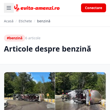
Conectare
Acasă
/
Etichete
/
benzină
#benzină
6 articole
Articole despre benzină