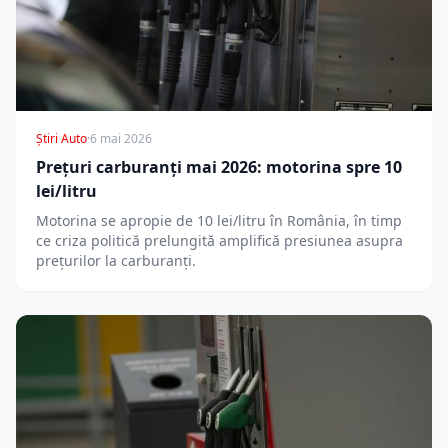
Știri Auto
·
6 mai 2026
Prețuri carburanți mai 2026: motorina spre 10
lei/litru
Motorina se apropie de 10 lei/litru în România, în timp
ce criza politică prelungită amplifică presiunea asupra
prețurilor la carburanți.