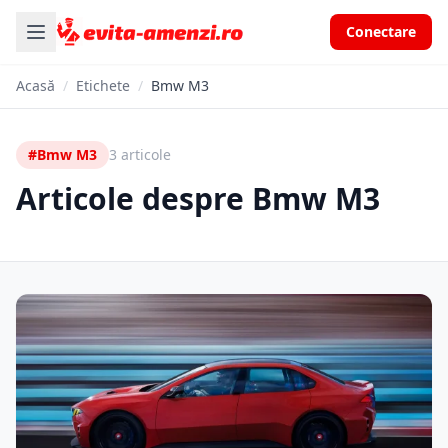
Conectare
Acasă
/
Etichete
/
Bmw M3
#Bmw M3
3 articole
Articole despre Bmw M3