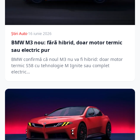
Știri Auto
·
16 iunie 2026
BMW M3 nou: fără hibrid, doar motor termic
sau electric pur
BMW confirmă că noul M3 nu va fi hibrid: doar motor
termic S58 cu tehnologie M Ignite sau complet
electric…