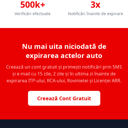
500k+
3x
Verificări efectuate
Notificări înainte de expirare
Nu mai uita niciodată de
expirarea actelor auto
Creează un cont gratuit și primești notificări prin SMS
și e-mail cu 15 zile, 2 zile și în ultima zi înainte de
expirarea ITP-ului, RCA-ului, Rovinietei și Licenței ARR.
Creează Cont Gratuit