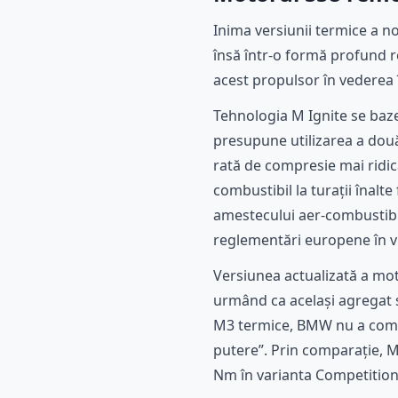
Inima versiunii termice a nou
însă într-o formă profund r
acest propulsor în vederea 
Tehnologia M Ignite se baz
presupune utilizarea a două 
rată de compresie mai ridi
combustibil la turații înal
amestecului aer-combustibil
reglementări europene în v
Versiunea actualizată a mot
urmând ca același agregat să
M3 termice, BMW nu a comun
putere”. Prin comparație, M
Nm în varianta Competition