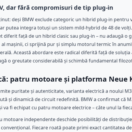
V, dar fără compromisuri de tip plug-in
inut: deși BMW exclude categoric un hibrid plug-in pentru 
 ar putea integra totuși un sistem mild-hybrid de 48 de volți
t diferit față de un hibrid clasic sau plug-in – nu adaugă o 
l mașinii, ci sprijină pur și simplu motorul termic în anumit
erală. Această abordare este radical diferită față de soluți
ugă o greutate considerabilă și schimbă fundamental filozo
ică: patru motoare și platforma Neue 
te puritate și autenticitate, varianta electrică a noului M3
tă și dinamică de circuit redefinită. BMW a confirmat că M3-
i va fi echipat cu patru motoare electrice – câte unul la fiec
u motoare independente deschide posibilități de distribuție 
convențional. Fiecare roată poate primi exact cantitatea de