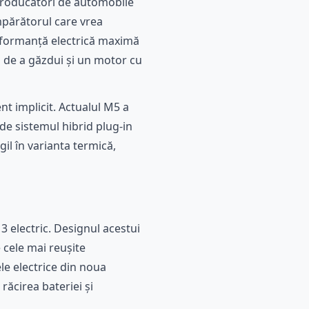
 producători de automobile
mpărătorul care vrea
erformanță electrică maximă
 de a găzdui și un motor cu
t implicit. Actualul M5 a
 de sistemul hibrid plug-in
il în varianta termică,
M3 electric. Designul acestui
e cele mai reușite
le electrice din noua
ăcirea bateriei și