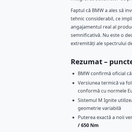
Faptul că BMW a ales să inv
tehnic considerabil, ce imp
angajamentul real al produc
semnificativă. Nu este o de
extremități ale spectrului 
Rezumat – puncte
BMW confirmă oficial că
Versiunea termică va fo
conformă cu normele E
Sistemul M Ignite utiliz
geometrie variabilă
Puterea exactă a noii ve
/ 650 Nm