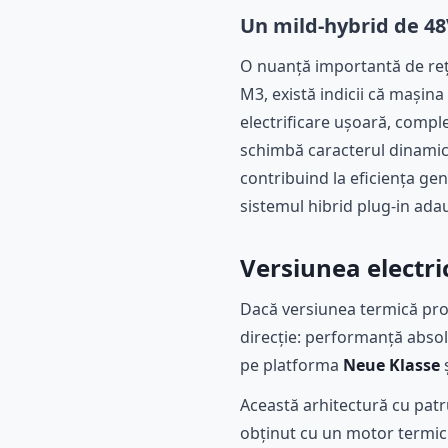
Un mild-hybrid de 48
O nuanță importantă de reț
M3, există indicii că mașina
electrificare ușoară, comple
schimbă caracterul dinamic a
contribuind la eficiența gen
sistemul hibrid plug-in ada
Versiunea electr
Dacă versiunea termică promi
direcție: performanță absolu
pe platforma
Neue Klasse
ș
Această arhitectură cu patr
obținut cu un motor termic 