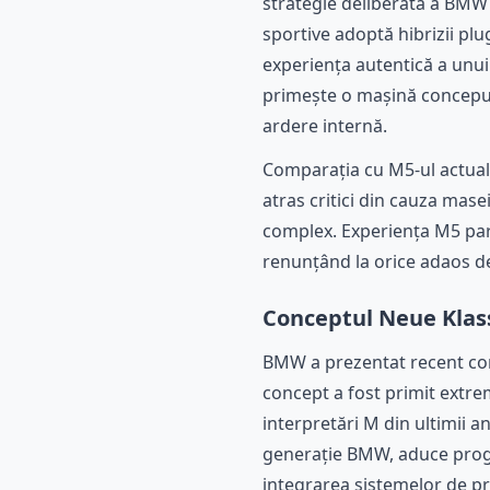
strategie deliberată a BMW 
sportive adoptă hibrizii pl
experiența autentică a unui
primește o mașină conceput
ardere internă.
Comparația cu M5-ul actual 
atras critici din cauza mase
complex. Experiența M5 pare
renunțând la orice adaos de
Conceptul Neue Klass
BMW a prezentat recent c
concept a fost primit extrem
interpretări M din ultimii a
generație BMW, aduce progre
integrarea sistemelor de pr