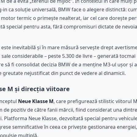
M de a evita „terenul de mijloc”. În contextul în care mulți
ug-in ca soluție universală, BMW face o alegere distinctă: cu
 motor termic o primește nealterat, iar cel care dorește p
ă special pentru asta, fără compromisuri dictate de nevoia
este inevitabilă și în mare măsură servește drept avertismen
i sale considerabile – peste 5.300 de livre – generată tocmai
 să fi consolidat decizia BMW de a menține M3-ul ușor și ag
 greutate nejustificat din punct de vedere al dinamicii.
e M și direcția viitoare
onceptul
Neue Klasse M
, care prefigurează stilistic viitorul 
 de pozitiv de către fanii mărcii, fiind considerat una dintr
ni. Platforma Neue Klasse, dezvoltată special pentru vehicule
se semnificative în ceea ce privește gestionarea energiei, r
opulsie multiplă.