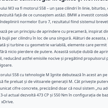
lui M3 va fi motorul S58 – un șase cilindri în linie, biturbo, cu
evizuită față de ce cunoaștem astăzi. BMW a investit consid
îndeplinirii normelor Euro 7, rezultatul fiind sistemul brev
ează pe un principiu de aprindere cu precameră, inspirat d
bujii per cilindru în loc de una singură. Alături de aceasta
cată și turbine cu geometrie variabilă, elemente care perm
te fără nicio pierdere de putere. Această soluție dublă de ap
, reducând astfel emisiile nocive și pregătind propulsorul p
igoare.
orului S58 cu tehnologie M Ignite debutează în acest an pe
 fie preluat și de viitoarele generații M. Cât privește putere
icat cifre concrete, precizând doar că noul sistem „nu ad
3-ul actual dezvoltă 473 CP și 550 Nm în configurația de baz
 xDrive.