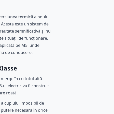
versiunea termică a noului
. Acesta este un sistem de
greutate semnificativă și nu
e situații de funcționare,
a aplicată pe M5, unde
fia de conducere.
Klasse
 merge în cu totul altă
ul electric va fi construit
are roată.
a cuplului imposibil de
 putere necesară în orice