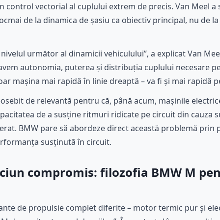
control vectorial al cuplului extrem de precis. Van Meel a 
 tocmai de la dinamica de șasiu ca obiectiv principal, nu de 
 nivelul următor al dinamicii vehiculului”, a explicat Van Mee
vem autonomia, puterea și distribuția cuplului necesare pe
ar mașina mai rapidă în linie dreaptă – va fi și mai rapidă pe
osebit de relevantă pentru că, până acum, mașinile electri
acitatea de a susține ritmuri ridicate pe circuit din cauza sup
erat. BMW pare să abordeze direct această problemă prin pr
erformanța susținută în circuit.
ciun compromis: filozofia BMW M pe
ante de propulsie complet diferite – motor termic pur și elect