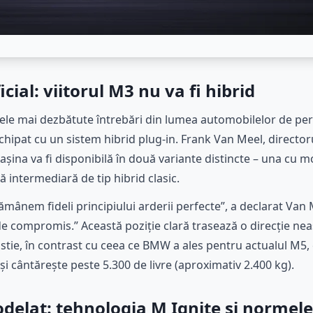
ial: viitorul M3 nu va fi hibrid
ele mai dezbătute întrebări din lumea automobilelor de pe
echipat cu un sistem hibrid plug-in. Frank Van Meel, director
așina va fi disponibilă în două variante distincte – una cu 
tă intermediară de tip hibrid clasic.
rămânem fideli principiului arderii perfecte”, a declarat Va
e compromis.” Această poziție clară trasează o direcție ne
ie, în contrast cu ceea ce BMW a ales pentru actualul M5, 
și cântărește peste 5.300 de livre (aproximativ 2.400 kg).
delat: tehnologia M Ignite și normele