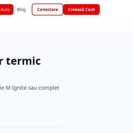
i Auto
Blog
Conectare
Creează Cont
r termic
ie M Ignite sau complet