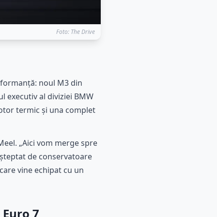
Foto: The Drive
rformanță: noul M3 din
ul executiv al diviziei BMW
motor termic și una complet
n Meel. „Aici vom merge spre
așteptat de conservatoare
care vine echipat cu un
 Euro 7