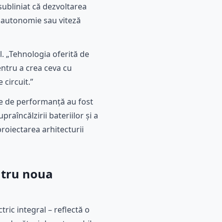
subliniat că dezvoltarea
la autonomie sau viteză
l. „Tehnologia oferită de
ntru a crea ceva cu
 circuit.”
ce de performanță au fost
raîncălzirii bateriilor și a
oiectarea arhitecturii
ntru noua
ric integral – reflectă o