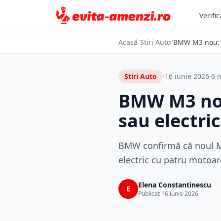
Verific
Acasă
/
Știri Auto
/
BMW M3 nou: f
Știri Auto
·
16 iunie 2026
·
6 m
BMW M3 nou:
sau electri
BMW confirmă că noul M3
electric cu patru motoa
Elena Constantinescu
E
Publicat 16 iunie 2026