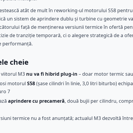
estească atât de mult în reworking-ul motorului S58 pentru
lică un sistem de aprindere dublu și turbine cu geometrie v
ătorului față de menținerea versiunii termice în ofertă pe
cizie de tranziție temporară, ci o alegere strategică de a o
de performanță.
le cheie
 viitorul M3
nu va fi hibrid plug-in
– doar motor termic sau
losi motorul
S58
(șase cilindri în linie, 3,0 litri biturbo) ech
uro 7
ează
aprindere cu precameră
, două bujii per cilindru, comp
rsiuni termice nu a fost anunțată; actualul M3 dezvoltă într