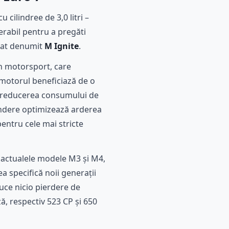
 cilindree de 3,0 litri –
erabil pentru a pregăti
etat denumit
M Ignite
.
in motorsport, care
, motorul beneficiază de o
it reducerea consumului de
rindere optimizează arderea
entru cele mai stricte
 actualele modele M3 și M4,
a specifică noii generații
uce nicio pierdere de
ă, respectiv 523 CP și 650