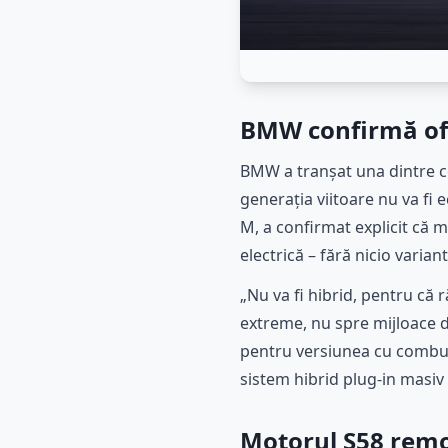
BMW confirmă ofic
BMW a tranșat una dintre c
generația viitoare nu va fi 
M, a confirmat explicit că m
electrică – fără nicio varian
„Nu va fi hibrid, pentru că 
extreme, nu spre mijloace d
pentru versiunea cu combust
sistem hibrid plug-in masiv 
Motorul S58 remo