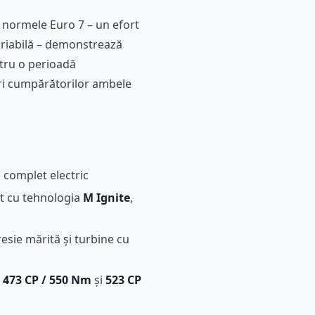
 normele Euro 7 – un efort
ariabilă – demonstrează
ntru o perioadă
feri cumpărătorilor ambele
 complet electric
ipat cu tehnologia
M Ignite
,
resie mărită și turbine cu
e
473 CP / 550 Nm
și
523 CP