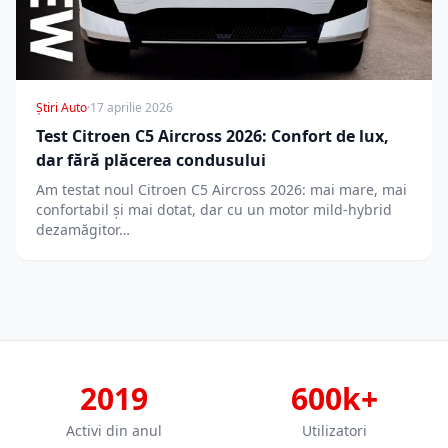
Știri Auto
·
17 aprilie 2026
Test Citroen C5 Aircross 2026: Confort de lux,
dar fără plăcerea condusului
Am testat noul Citroen C5 Aircross 2026: mai mare, mai
confortabil și mai dotat, dar cu un motor mild-hybrid
dezamăgitor…
2019
600k+
Activi din anul
Utilizatori