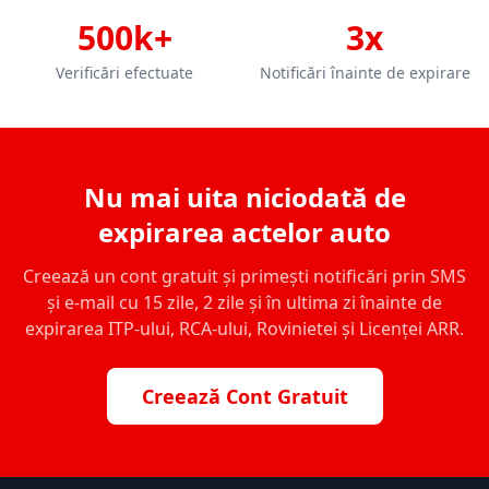
500k+
3x
Verificări efectuate
Notificări înainte de expirare
Nu mai uita niciodată de
expirarea actelor auto
Creează un cont gratuit și primești notificări prin SMS
și e-mail cu 15 zile, 2 zile și în ultima zi înainte de
expirarea ITP-ului, RCA-ului, Rovinietei și Licenței ARR.
Creează Cont Gratuit