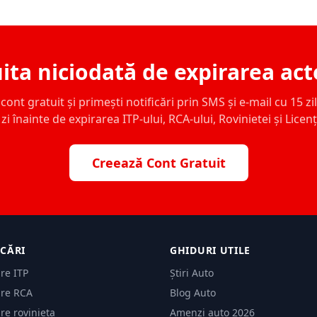
ita niciodată de expirarea act
ont gratuit și primești notificări prin SMS și e-mail cu 15 zile,
zi înainte de expirarea ITP-ului, RCA-ului, Rovinietei și Licen
Creează Cont Gratuit
ICĂRI
GHIDURI UTILE
are ITP
Știri Auto
are RCA
Blog Auto
are rovinieta
Amenzi auto 2026