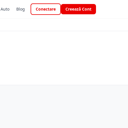
i Auto
Blog
Conectare
Creează Cont