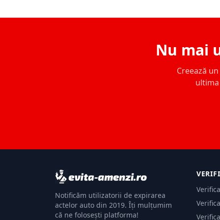
Nu mai u
Creează un c
ultima 
VERIF
Verific
Notificăm utilizatorii de expirarea
Verific
actelor auto din 2019. Îți mulțumim
că ne folosești platforma!
Verific