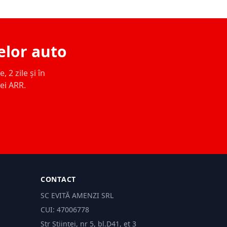
elor auto
 2 zile și în
ței ARR.
CONTACT
SC EVITĂ AMENZI SRL
CUI: 47006778
Str Științei, nr 5, bl.D41, et 3