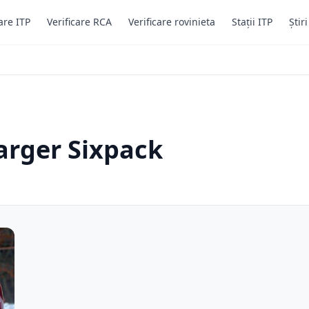
are ITP
Verificare RCA
Verificare rovinieta
Stații ITP
Știr
arger Sixpack