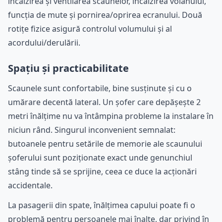
încălzirea și ventilarea scaunelor, încălzirea volanului,
funcția de mute și pornirea/oprirea ecranului. Două
rotițe fizice asigură controlul volumului și al
acordului/derulării.
Spațiu și practicabilitate
Scaunele sunt confortabile, bine susținute și cu o
umărare decentă lateral. Un șofer care depășește 2
metri înălțime nu va întâmpina probleme la instalare în
niciun rând. Singurul inconvenient semnalat:
butoanele pentru setările de memorie ale scaunului
șoferului sunt poziționate exact unde genunchiul
stâng tinde să se sprijine, ceea ce duce la acționări
accidentale.
La pasagerii din spate, înălțimea capului poate fi o
problemă pentru persoanele mai înalte, dar privind în