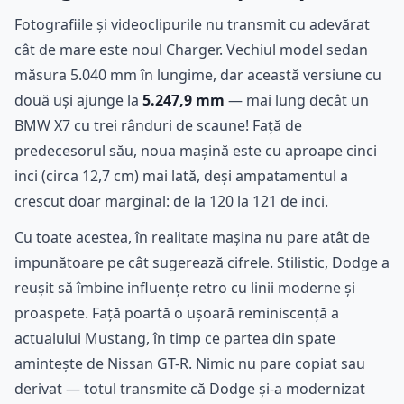
Fotografiile și videoclipurile nu transmit cu adevărat
cât de mare este noul Charger. Vechiul model sedan
măsura 5.040 mm în lungime, dar această versiune cu
două uși ajunge la
5.247,9 mm
— mai lung decât un
BMW X7 cu trei rânduri de scaune! Față de
predecesorul său, noua mașină este cu aproape cinci
inci (circa 12,7 cm) mai lată, deși ampatamentul a
crescut doar marginal: de la 120 la 121 de inci.
Cu toate acestea, în realitate mașina nu pare atât de
impunătoare pe cât sugerează cifrele. Stilistic, Dodge a
reușit să îmbine influențe retro cu linii moderne și
proaspete. Față poartă o ușoară reminiscență a
actualului Mustang, în timp ce partea din spate
amintește de Nissan GT-R. Nimic nu pare copiat sau
derivat — totul transmite că Dodge și-a modernizat