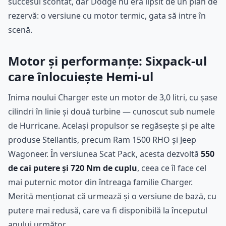
succesul scontat, dar Dodge nu era lipsit de un plan de
rezervă: o versiune cu motor termic, gata să intre în
scenă.
Motor și performanțe: Sixpack-ul
care înlocuiește Hemi-ul
Inima noului Charger este un motor de 3,0 litri, cu șase
cilindri în linie și două turbine — cunoscut sub numele
de Hurricane. Același propulsor se regăsește și pe alte
produse Stellantis, precum Ram 1500 RHO și Jeep
Wagoneer. În versiunea Scat Pack, acesta dezvoltă
550
de cai putere și 720 Nm de cuplu
, ceea ce îl face cel
mai puternic motor din întreaga familie Charger.
Merită menționat că urmează și o versiune de bază, cu
putere mai redusă, care va fi disponibilă la începutul
anului următor.