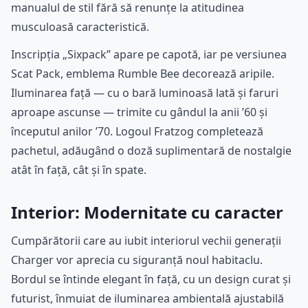
manualul de stil fără să renunțe la atitudinea
musculoasă caracteristică.
Inscripția „Sixpack” apare pe capotă, iar pe versiunea
Scat Pack, emblema Rumble Bee decorează aripile.
Iluminarea față — cu o bară luminoasă lată și faruri
aproape ascunse — trimite cu gândul la anii ’60 și
începutul anilor ’70. Logoul Fratzog completează
pachetul, adăugând o doză suplimentară de nostalgie
atât în față, cât și în spate.
Interior: Modernitate cu caracter
Cumpărătorii care au iubit interiorul vechii generații
Charger vor aprecia cu siguranță noul habitaclu.
Bordul se întinde elegant în față, cu un design curat și
futurist, înmuiat de iluminarea ambientală ajustabilă