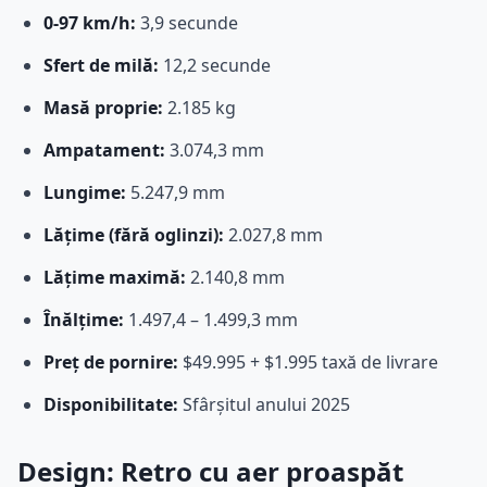
0-97 km/h:
3,9 secunde
Sfert de milă:
12,2 secunde
Masă proprie:
2.185 kg
Ampatament:
3.074,3 mm
Lungime:
5.247,9 mm
Lățime (fără oglinzi):
2.027,8 mm
Lățime maximă:
2.140,8 mm
Înălțime:
1.497,4 – 1.499,3 mm
Preț de pornire:
$49.995 + $1.995 taxă de livrare
Disponibilitate:
Sfârșitul anului 2025
Design: Retro cu aer proaspăt