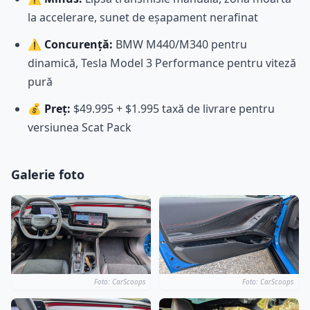
la accelerare, sunet de eșapament nerafinat
⚠️
Concurență:
BMW M440/M340 pentru
dinamică, Tesla Model 3 Performance pentru viteză
pură
💰
Preț:
$49.995 + $1.995 taxă de livrare pentru
versiunea Scat Pack
Galerie foto
Foto: CarScoops
Foto: CarScoops