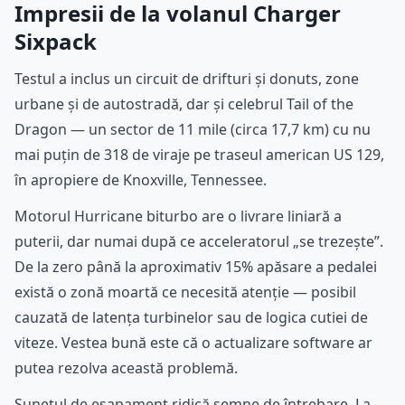
Impresii de la volanul Charger
Sixpack
Testul a inclus un circuit de drifturi și donuts, zone
urbane și de autostradă, dar și celebrul Tail of the
Dragon — un sector de 11 mile (circa 17,7 km) cu nu
mai puțin de 318 de viraje pe traseul american US 129,
în apropiere de Knoxville, Tennessee.
Motorul Hurricane biturbo are o livrare liniară a
puterii, dar numai după ce acceleratorul „se trezește”.
De la zero până la aproximativ 15% apăsare a pedalei
există o zonă moartă ce necesită atenție — posibil
cauzată de latența turbinelor sau de logica cutiei de
viteze. Vestea bună este că o actualizare software ar
putea rezolva această problemă.
Sunetul de eșapament ridică semne de întrebare. La