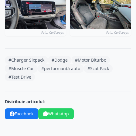
Foto: CarScoops
Foto: CarScoops
#Charger Sixpack
#Dodge
#Motor Biturbo
#Muscle Car
#performanță auto
#Scat Pack
#Test Drive
Distribuie articolul:
Facebook
WhatsApp