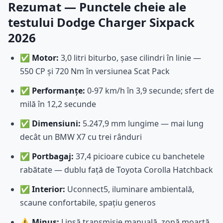
Rezumat — Punctele cheie ale
testului Dodge Charger Sixpack
2026
✅
Motor:
3,0 litri biturbo, șase cilindri în linie —
550 CP și 720 Nm în versiunea Scat Pack
✅
Performanțe:
0-97 km/h în 3,9 secunde; sfert de
milă în 12,2 secunde
✅
Dimensiuni:
5.247,9 mm lungime — mai lung
decât un BMW X7 cu trei rânduri
✅
Portbagaj:
37,4 picioare cubice cu banchetele
rabătate — dublu față de Toyota Corolla Hatchback
✅
Interior:
Uconnect5, iluminare ambientală,
scaune confortabile, spațiu generos
⚠️
Minus:
Lipsă transmisie manuală, zonă moartă