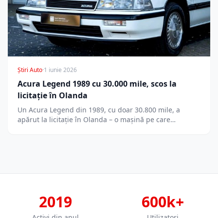
Știri Auto
·
1 iunie 2026
Acura Legend 1989 cu 30.000 mile, scos la
licitație în Olanda
Un Acura Legend din 1989, cu doar 30.800 mile, a
apărut la licitație în Olanda – o mașină pe care…
2019
600k+
Activi din anul
Utilizatori