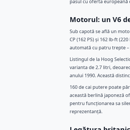
pasul cu oferta europeană d
Motorul: un V6 de 
Sub capotă se află un motor 
CP (162 PS) și 162 lb-ft (220
automată cu patru trepte – 
Listingul de la Hoog Select
varianta de 2.7 litri, deoar
anului 1990. Această distin
160 de cai putere poate păr
această berlină japoneză o
pentru funcționarea sa silen
reprezentanță.
Legătura britanic