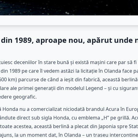
din 1989, aproape nou, apărut unde 
uiesc deceniilor în stare bună și există mașini care par să fi
in 1989 pe care îl vedem astăzi la licitație în Olanda face p
00 km) parcurse de când a ieșit din fabrică, această berlină
re ale primei generații din modelul Legend – și cu siguranț
edere geografic.
ă Honda nu a comercializat niciodată brandul Acura în Euro
ândute direct sub sigla Honda, cu emblema „H” pe grillă. A
oate acestea, această berlină a plecat din Japonia spre State
a ajuns, la un moment dat, în Olanda – un traseu intercont