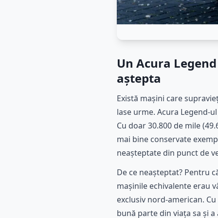
Un Acura Legend 
aștepta
Există mașini care supravieț
lase urme. Acura Legend-ul d
Cu doar 30.800 de mile (49.6
mai bine conservate exempla
neașteptate din punct de v
De ce neașteptat? Pentru c
mașinile echivalente erau v
exclusiv nord-american. Cu t
bună parte din viața sa și 