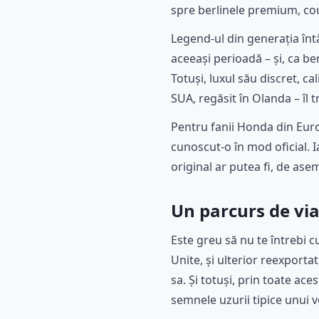
spre berlinele premium, cou
Legend-ul din generația înt
aceeași perioadă – și, ca b
Totuși, luxul său discret, ca
SUA, regăsit în Olanda – îl 
Pentru fanii Honda din Euro
cunoscut-o în mod oficial. 
original ar putea fi, de ase
Un parcurs de vi
Este greu să nu te întrebi 
Unite, și ulterior reexport
sa. Și totuși, prin toate ac
semnele uzurii tipice unui v