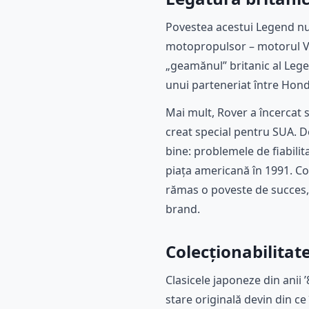
Povestea acestui Legend nu
motopropulsor – motorul V6 
„geamănul” britanic al Leg
unui parteneriat între Hond
Mai mult, Rover a încercat 
creat special pentru SUA. 
bine: problemele de fiabilit
piața americană în 1991. C
rămas o poveste de succes, 
brand.
Colecționabilitat
Clasicele japoneze din anii 
stare originală devin din c