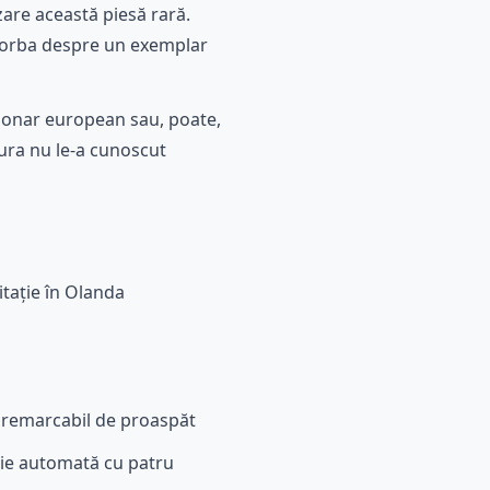
nzare această piesă rară.
e vorba despre un exemplar
cționar european sau, poate,
ura nu le-a cunoscut
itație în Olanda
ă remarcabil de proaspăt
utie automată cu patru