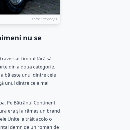
Foto: CarScoops
nimeni nu se
 traversat timpul fără să
arte din a doua categorie.
 albă este unul dintre cele
ă unul dintre cele mai
pa. Pe Bătrânul Continent,
cura era și a rămas un brand
le Unite, a trăit acolo o
inental demn de un roman de