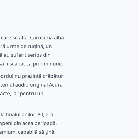
care se află. Caroseria albă
ără urme de rugină, un
 au suferit serios din
ă fi scăpat ca prin minune.
 Bordul nu prezintă crăpături
istemul audio original Acura
tacte, iar pentru un
 finalul anilor ’80, era
ropeni din acea perioadă.
emium, capabilă să țină