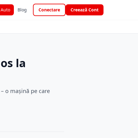
i Auto
Blog
Conectare
Creează Cont
os la
a – o mașină pe care