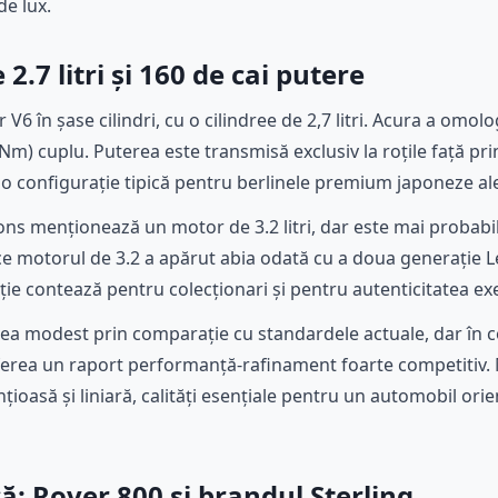
e lux.
2.7 litri și 160 de cai putere
V6 în șase cilindri, cu o cilindree de 2,7 litri. Acura a omol
 Nm) cuplu. Puterea este transmisă exclusiv la roțile față pri
o configurație tipică pentru berlinele premium japoneze ale
ions menționează un motor de 3.2 litri, dar este mai probabi
ece motorul de 3.2 a apărut abia odată cu a doua generație Le
cție contează pentru colecționari și pentru autenticitatea ex
ea modest prin comparație cu standardele actuale, dar în c
ferea un raport performanță-rafinament foarte competitiv.
țioasă și liniară, calități esențiale pentru un automobil orie
ă: Rover 800 și brandul Sterling