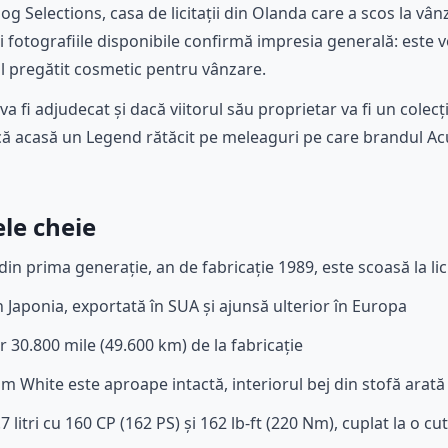
oog Selections, casa de licitații din Olanda care a scos la vâ
și fotografiile disponibile confirmă impresia generală: est
ul pregătit cosmetic pentru vânzare.
a fi adjudecat și dacă viitorul său proprietar va fi un cole
ă acasă un Legend rătăcit pe meleaguri pe care brandul Ac
le cheie
in prima generație, an de fabricație 1989, este scoasă la lic
 Japonia, exportată în SUA și ajunsă ulterior în Europa
r 30.800 mile (49.600 km) de la fabricație
 White este aproape intactă, interiorul bej din stofă arat
 litri cu 160 CP (162 PS) și 162 lb-ft (220 Nm), cuplat la o c