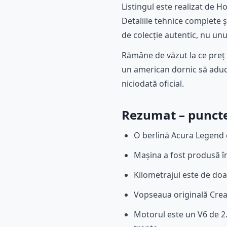
Listingul este realizat de H
Detaliile tehnice complete 
de colecție autentic, nu un
Rămâne de văzut la ce preț v
un american dornic să aduc
niciodată oficial.
Rezumat – puncte
O berlină Acura Legend d
Mașina a fost produsă în
Kilometrajul este de doa
Vopseaua originală Cream
Motorul este un V6 de 2.7