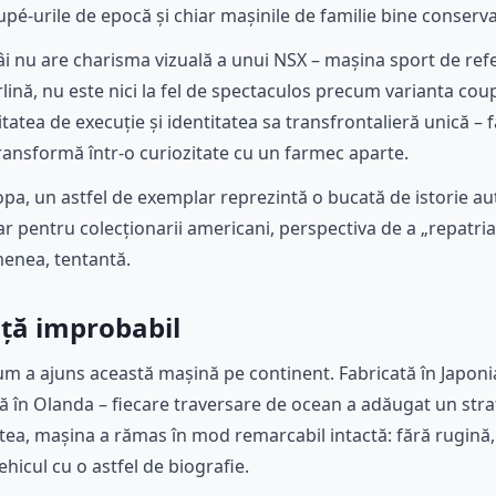
pé-urile de epocă și chiar mașinile de familie bine conserva
âi nu are charisma vizuală a unui NSX – mașina sport de re
erlină, nu este nici la fel de spectaculos precum varianta co
litatea de execuție și identitatea sa transfrontalieră unică – 
transformă într-o curiozitate cu un farmec aparte.
pa, un astfel de exemplar reprezintă o bucată de istorie au
Iar pentru colecționarii americani, perspectiva de a „repatri
menea, tentantă.
ață improbabil
cum a ajuns această mașină pe continent. Fabricată în Japonia
ată în Olanda – fiecare traversare de ocean a adăugat un str
estea, mașina a rămas în mod remarcabil intactă: fără rugină,
ehicul cu o astfel de biografie.