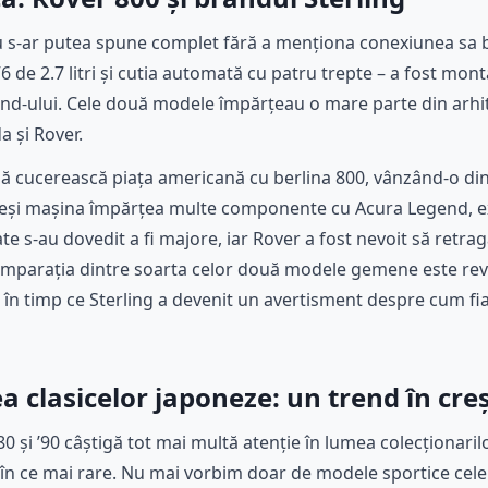
 s-ar putea spune complet fără a menționa conexiunea sa br
de 2.7 litri și cutia automată cu patru trepte – a fost monta
end-ului. Cele două modele împărțeau o mare parte din arhi
a și Rover.
să cucerească piața americană cu berlina 800, vânzând-o din
Deși mașina împărțea multe componente cu Acura Legend, e
ate s-au dovedit a fi majore, iar Rover a fost nevoit să retra
omparația dintre soarta celor două modele gemene este rev
în timp ce Sterling a devenit un avertisment despre cum fia
ea clasicelor japoneze: un trend în cre
’80 și ’90 câștigă tot mai multă atenție în lumea colecționaril
e în ce mai rare. Nu mai vorbim doar de modele sportice cele