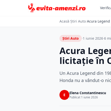
Verific
Acasă
/
Știri Auto
/
Acura Legend 1
Știri Auto
·
1 iunie 2026
·
6 mi
Acura Legen
licitație în
Un Acura Legend din 1989
Honda nu a vândut-o nici
Elena Constantinescu
E
Publicat 1 iunie 2026