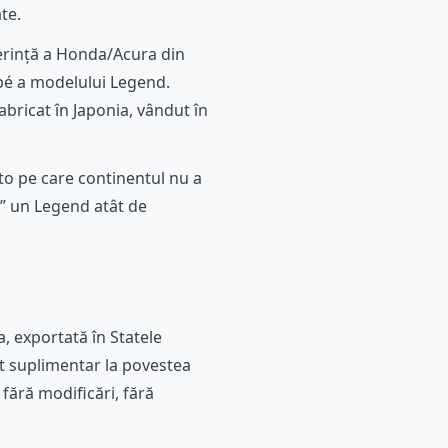
te.
ferință a Honda/Acura din
upé a modelului Legend.
fabricat în Japonia, vândut în
to pe care continentul nu a
a” un Legend atât de
, exportată în Statele
at suplimentar la povestea
 fără modificări, fără