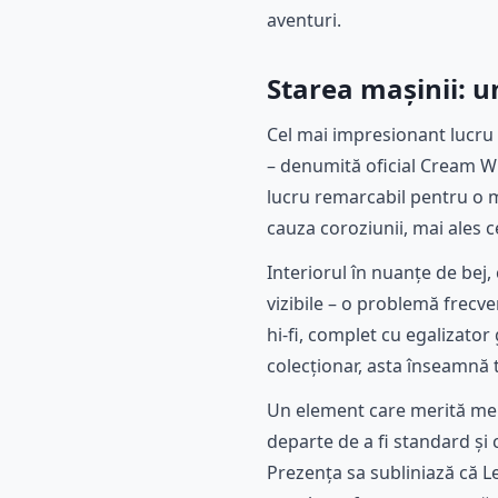
aventuri.
Starea mașinii: 
Cel mai impresionant lucru 
– denumită oficial Cream Wh
lucru remarcabil pentru o m
cauza coroziunii, mai ales 
Interiorul în nuanțe de bej,
vizibile – o problemă frecve
hi-fi, complet cu egalizator 
colecționar, asta înseamnă t
Un element care merită menți
departe de a fi standard și 
Prezența sa subliniază că L