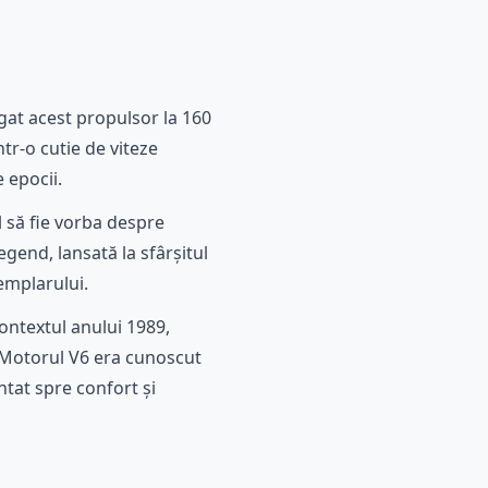
ogat acest propulsor la 160
ntr-o cutie de viteze
 epocii.
l să fie vorba despre
gend, lansată la sfârșitul
emplarului.
ontextul anului 1989,
 Motorul V6 era cunoscut
ntat spre confort și