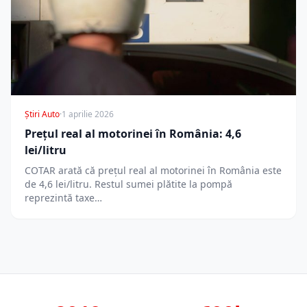
Știri Auto
·
1 aprilie 2026
Prețul real al motorinei în România: 4,6
lei/litru
COTAR arată că prețul real al motorinei în România este
de 4,6 lei/litru. Restul sumei plătite la pompă
reprezintă taxe…