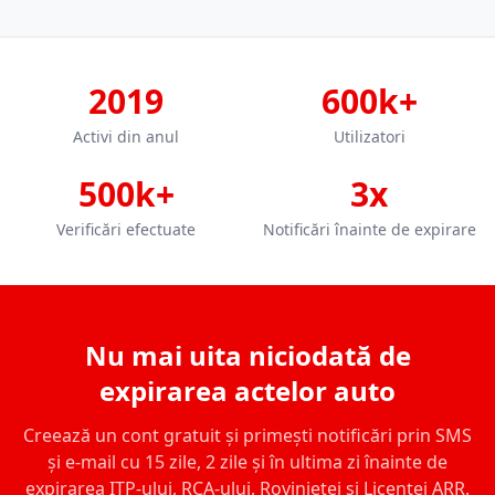
2019
600k+
Activi din anul
Utilizatori
500k+
3x
Verificări efectuate
Notificări înainte de expirare
Nu mai uita niciodată de
expirarea actelor auto
Creează un cont gratuit și primești notificări prin SMS
și e-mail cu 15 zile, 2 zile și în ultima zi înainte de
expirarea ITP-ului, RCA-ului, Rovinietei și Licenței ARR.