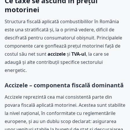
Ce taxe se ascund în prețul
motorinei
Structura fiscală aplicată combustibililor în România
este una stratificată și, la o primă vedere, dificil de
descifrată pentru consumatorul obișnuit. Principalele
componente care gonflează prețul motorinei față de
costul său net sunt
accizele
și
TVA-ul
, la care se
adaugă și alte contribuții specifice sectorului
energetic.
Accizele – componenta fiscală dominantă
Accizele reprezintă cea mai consistentă parte din
povara fiscală aplicată motorinei. Acestea sunt stabilite
la nivel național, în conformitate cu reglementările
europene, și au un dublu scop declarat: asigurarea
unor venituri stabile la bugetul de stat și descurajarea