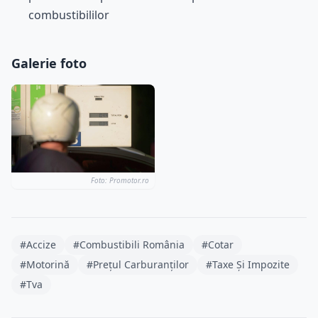
combustibililor
Galerie foto
Foto: Promotor.ro
#Accize
#Combustibili România
#Cotar
#Motorină
#Prețul Carburanților
#Taxe Și Impozite
#Tva