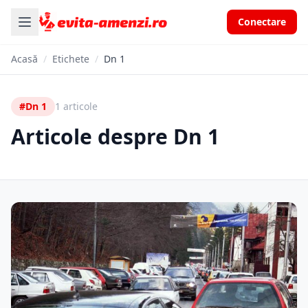
Conectare
Acasă
/
Etichete
/
Dn 1
#Dn 1
1 articole
Articole despre Dn 1