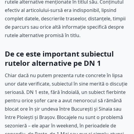
rutele alternative menționate în titlul său. Conținutul
efectiv al articolului-sursă era indisponibil, lipsind
complet datele, descrierile traseelor, distanțele, timpii
de parcurs sau orice altă informație specifică despre
rutele alternative promisă în titlu.
De ce este important subiectul
rutelor alternative pe DN 1
Chiar dacă nu putem prezenta rute concrete în lipsa
unor date verificate, subiectul în sine merită o discuție
serioasă. DN 1 este, fără îndoială, un subiect fierbinte
pentru orice șofer care a avut nenorocul să rămână
blocat ore în șir undeva între București și Sinaia sau
între Ploiești și Brașov. Blocajele nu sunt o problemă
sezonieră – ele apar în weekend, în perioadele de
concediu, de Paște, de 1 Mai sau pur și simplu atunci