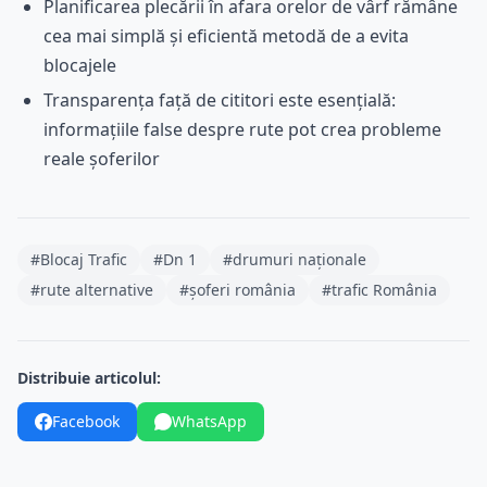
Planificarea plecării în afara orelor de vârf rămâne
cea mai simplă și eficientă metodă de a evita
blocajele
Transparența față de cititori este esențială:
informațiile false despre rute pot crea probleme
reale șoferilor
#Blocaj Trafic
#Dn 1
#drumuri naționale
#rute alternative
#șoferi românia
#trafic România
Distribuie articolul:
Facebook
WhatsApp