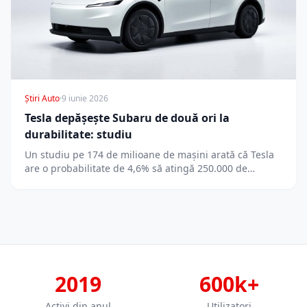
Știri Auto
·
9 iunie 2026
Tesla depășește Subaru de două ori la
durabilitate: studiu
Un studiu pe 174 de milioane de mașini arată că Tesla
are o probabilitate de 4,6% să atingă 250.000 de…
2019
600k+
Activi din anul
Utilizatori