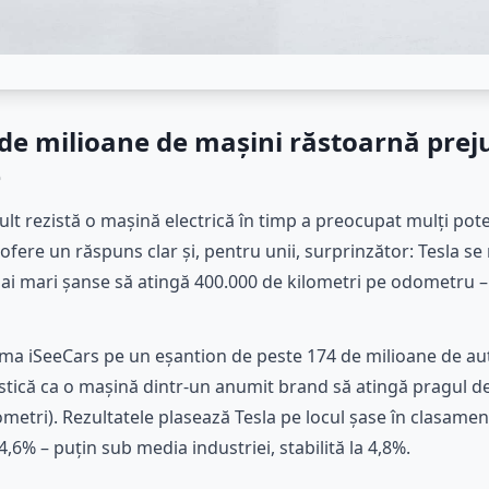
de milioane de mașini răstoarnă prej
e
lt rezistă o mașină electrică în timp a preocupat mulți pot
ofere un răspuns clar și, pentru unii, surprinzător: Tesla s
mai mari șanse să atingă 400.000 de kilometri pe odometru –
orma iSeeCars pe un eșantion de peste 174 de milioane de au
istică ca o mașină dintr-un anumit brand să atingă pragul d
metri). Rezultatele plasează Tesla pe locul șase în clasament
,6% – puțin sub media industriei, stabilită la 4,8%.