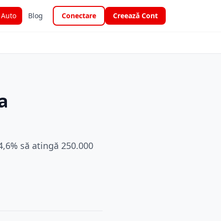
i Auto
Blog
Conectare
Creează Cont
a
 4,6% să atingă 250.000