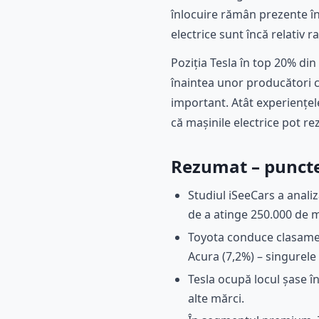
înlocuire rămân prezente în
electrice sunt încă relativ 
Poziția Tesla în top 20% din
înaintea unor producători c
important. Atât experiențele
că mașinile electrice pot rez
Rezumat – punctel
Studiul iSeeCars a anali
de a atinge 250.000 de m
Toyota conduce clasamen
Acura (7,2%) – singurele
Tesla ocupă locul șase î
alte mărci.