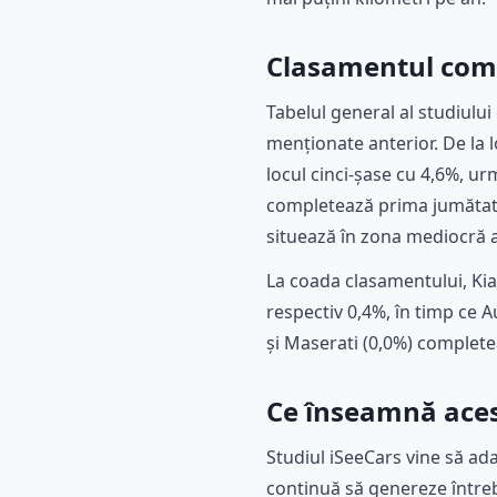
Clasamentul comp
Tabelul general al studiului
menționate anterior. De la l
locul cinci-șase cu 4,6%, ur
completează prima jumătate 
situează în zona mediocră 
La coada clasamentului, Kia
respectiv 0,4%, în timp ce A
și Maserati (0,0%) complet
Ce înseamnă aces
Studiul iSeeCars vine să ada
continuă să genereze întrebă