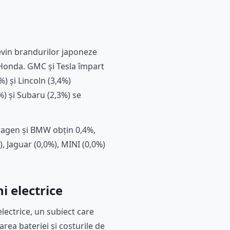
revin brandurilor japoneze
i Honda. GMC și Tesla împart
) și Lincoln (3,4%)
) și Subaru (2,3%) se
swagen și BMW obțin 0,4%,
, Jaguar (0,0%), MINI (0,0%)
 electrice
lectrice, un subiect care
rea bateriei și costurile de