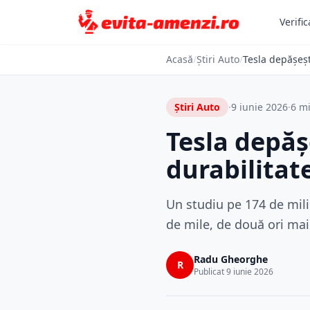
Verific
Acasă
/
Știri Auto
/
Tesla depășeșt
Știri Auto
·
9 iunie 2026
·
6 mi
Tesla depăș
durabilitat
Un studiu pe 174 de mili
de mile, de două ori ma
Radu Gheorghe
R
Publicat 9 iunie 2026