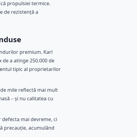
ică propulsiei termice.
e de rezistență a
onduse
andurilor premium. Karl
ux de a atinge 250.000 de
tul tipic al proprietarilor
 de mile reflectă mai mult
asă – și nu calitatea cu
r defecta mai devreme, ci
ltă precauție, acumulând