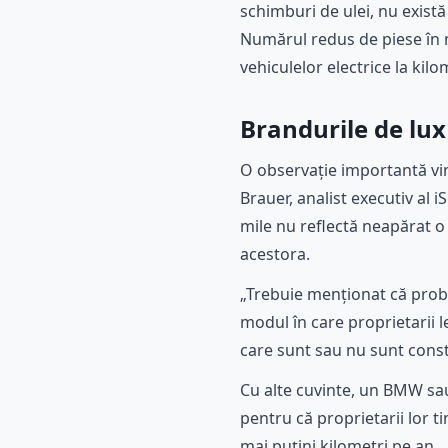
schimburi de ulei, nu există
Numărul redus de piese în m
vehiculelor electrice la kilom
Brandurile de lux
O observație importantă vin
Brauer, analist executiv al 
mile nu reflectă neapărat o
acestora.
„Trebuie menționat că proba
modul în care proprietarii l
care sunt sau nu sunt constr
Cu alte cuvinte, un BMW sau
pentru că proprietarii lor 
mai puțini kilometri pe an.