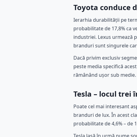
Toyota conduce d
Ierarhia durabilității pe te
probabilitate de 17,8% ca v
industriei. Lexus urmează p
branduri sunt singurele ca
Dacă privim exclusiv segme
peste media specifică acest
rămânând ușor sub medie.
Tesla – locul tre
Poate cel mai interesant asp
branduri de lux. În acest c
probabilitate de 4,6% – de 
Tesla lasă în urmă nume sono