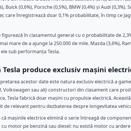
, Buick (0,6%), Porsche (0,5%), BMW (0,4%) și Audi (0,3%). Si
, care înregistrează doar 0,1% probabilitate, în timp ce Jag
figurează în clasamentul general cu o probabilitate de 2,3%
ai mare de a ajunge la 250.000 de mile. Mazda (3,6%), Ram (
 ele sub performanța Tesla.
 Tesla produce exclusiv mașini electri
rpretarea acestor date este natura exclusiv electrică a game
, Volkswagen sau alți constructori din clasament care prod
ice, Tesla fabrică doar mașini cu propulsie electrică. Această
bit de relevant pentru dezbaterea despre longevitatea vehicul
ază că mașinile electrice elimină o serie întreagă de compon
m cu motor pe benzină sau diesel: nu există motor cu ardere