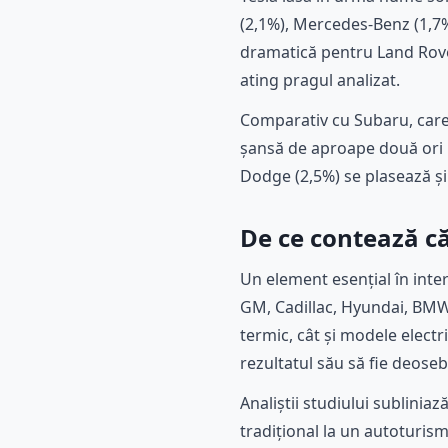
(2,1%), Mercedes-Benz (1,7%)
dramatică pentru Land Rover
ating pragul analizat.
Comparativ cu Subaru, care 
șansă de aproape două ori m
Dodge (2,5%) se plasează și
De ce contează că
Un element esențial în inte
GM, Cadillac, Hyundai, BMW
termic, cât și modele electr
rezultatul său să fie deose
Analiștii studiului sublini
tradițional la un autoturis