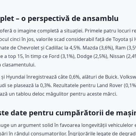
let – o perspectivă de ansamblu
 oferă o imagine completă a situației. Primele patru locuri 
ocul cinci în jos, valorile scad considerabil față de Toyota ș
mate de Chevrolet și Cadillac la 4,5%. Mazda (3,6%), Ram (3,5%
a top 15, în timp ce Ford (3,1%), Dodge (2,5%), Nissan (2,4%
a clasamentului.
 și Hyundai înregistrează câte 0,6%, alături de Buick. Volk
udi se plasează la 0,3%. Rezultatele pentru Land Rover (0,1%)
ează un tablou deloc măgulitor pentru aceste mărci.
te date pentru cumpărătorii de mașini
uge un argument solid în favoarea longevității vehiculelor e
ri în rândul consumatorilor. Îngrijorările legate de degrada