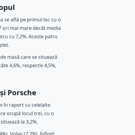
opul
a se află pe primul loc cu o
,7 ori mai mare decât media
atru cu 7,2%. Aceste patru
plet.
de masă care se situează
âte 4,6%, respectiv 4,5%,
și Porsche
 în raport cu celelalte
ce ocupă locul trei, cu o
situează la 3,2%.
), Volvo (2,2%), Infiniti