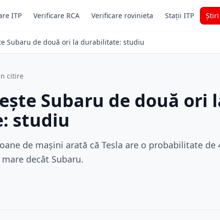
are ITP
Verificare RCA
Verificare rovinieta
Stații ITP
Știr
e Subaru de două ori la durabilitate: studiu
n citire
ește Subaru de două ori l
e: studiu
oane de mașini arată că Tesla are o probabilitate de
i mare decât Subaru.