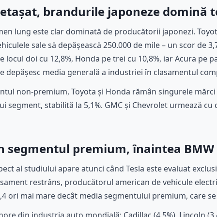
etașat, brandurile japoneze domină t
rmen lung este clar dominată de producătorii japonezi. Toyot
ehiculele sale să depășească 250.000 de mile – un scor de 3
e locul doi cu 12,8%, Honda pe trei cu 10,8%, iar Acura pe p
re depășesc media generală a industriei în clasamentul com
ntul non-premium, Toyota și Honda rămân singurele mărci 
ui segment, stabilită la 5,1%. GMC și Chevrolet urmează cu c
i în segmentul premium, înaintea BMW 
ect al studiului apare atunci când Tesla este evaluat exclusiv
lasament restrâns, producătorul american de vehicule electri
1,4 ori mai mare decât media segmentului premium, care se 
re din industria auto mondială: Cadillac (4,5%), Lincoln (3,4%