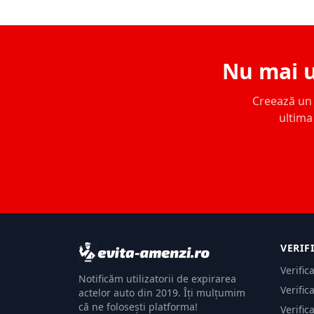
Nu mai u
Creează un c
ultima 
VERIF
Verific
Notificăm utilizatorii de expirarea
Verific
actelor auto din 2019. Îți mulțumim
că ne folosești platforma!
Verific