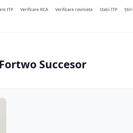
are ITP
Verificare RCA
Verificare rovinieta
Stații ITP
Știr
 Fortwo Succesor