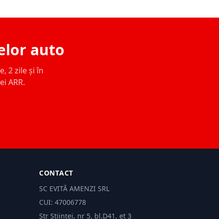
elor auto
 2 zile și în
ței ARR.
CONTACT
SC EVITĂ AMENZI SRL
CUI: 47006778
Str Științei, nr 5, bl.D41, et 3