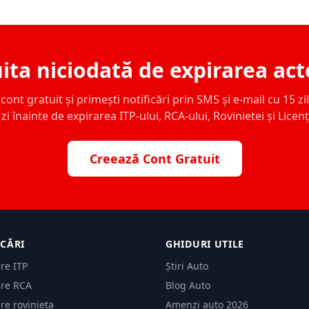
ita niciodată de expirarea act
ont gratuit și primești notificări prin SMS și e-mail cu 15 zile,
zi înainte de expirarea ITP-ului, RCA-ului, Rovinietei și Licen
Creează Cont Gratuit
ICĂRI
GHIDURI UTILE
are ITP
Știri Auto
are RCA
Blog Auto
are rovinieta
Amenzi auto 2026