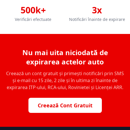
500k+
3x
Verificări efectuate
Notificări înainte de expirare
Nu mai uita niciodată de
expirarea actelor auto
Creează un cont gratuit și primești notificări prin SMS
și e-mail cu 15 zile, 2 zile și în ultima zi înainte de
expirarea ITP-ului, RCA-ului, Rovinietei și Licenței ARR.
Creează Cont Gratuit