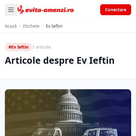
Conectare
Acasă
/
Etichete
/
Ev Ieftin
#Ev Ieftin
1 articole
Articole despre Ev Ieftin