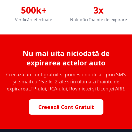
500k+
3x
Verificări efectuate
Notificări înainte de expirare
Nu mai uita niciodată de
expirarea actelor auto
Creează un cont gratuit și primești notificări prin SMS
și e-mail cu 15 zile, 2 zile și în ultima zi înainte de
expirarea ITP-ului, RCA-ului, Rovinietei și Licenței ARR.
Creează Cont Gratuit