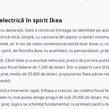
lectrică în spirit Ikea
u declarații, Slate a construit întreaga sa identitate pe ace
rică mică, simplă, cu caroserie din plastic și dotări minima
elă, iar în loc de radio convențional există doar boxe cu co
spirit, de filozofia Ikea: tu asamblezi, tu personalizezi, pre
ctivă. Când Slate și-a anunțat vehiculul, prețul de pornire put
lui fiscal federal de 7.500 de dolari. Într-o piață în care SUV
preț mediu de 55.000 de dolari, propunerea Slate părea rev
esibil.
 a intervenit rapid. Inflația a crescut, iar creditul fiscal f
late nu mai putea atinge pragul de sub 20.000 de dolari, mu
st preț, logica se schimbă fundamental: ce primești pentru ba