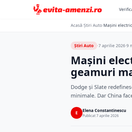
Verific
Acasă
/
Știri Auto
/
Mașini electri
Știri Auto
·
7 aprilie 2026
·
9 m
Mașini elect
geamuri m
Dodge și Slate redefinesc
minimale. Dar China face
Elena Constantinescu
E
Publicat 7 aprilie 2026