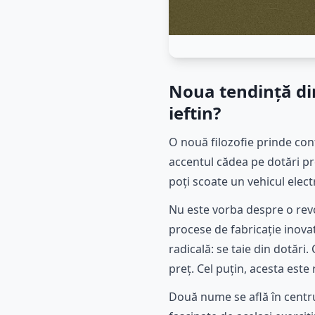
Noua tendință di
ieftin?
O nouă filozofie prinde co
accentul cădea pe dotări pr
poți scoate un vehicul elec
Nu este vorba despre o revo
procese de fabricație inovat
radicală: se taie din dotări
preț. Cel puțin, acesta este
Două nume se află în centru