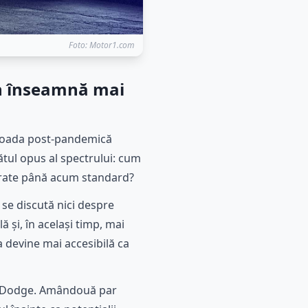
Foto: Motor1.com
in înseamnă mai
rioada post-pandemică
ătul opus al spectrului: cum
derate până acum standard?
 se discută nici despre
 și, în același timp, mai
a devine mai accesibilă ca
nul Dodge. Amândouă par