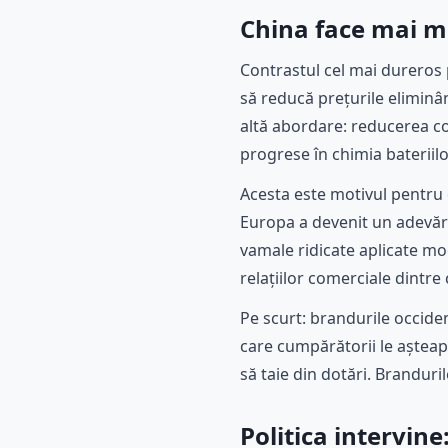
China face mai mu
Contrastul cel mai dureros 
să reducă prețurile eliminân
altă abordare: reducerea cos
progrese în chimia bateriilo
Acesta este motivul pentru c
Europa a devenit un adevăra
vamale ridicate aplicate mo
relațiilor comerciale dintre
Pe scurt: brandurile occiden
care cumpărătorii le așteapt
să taie din dotări. Brandur
Politica intervine