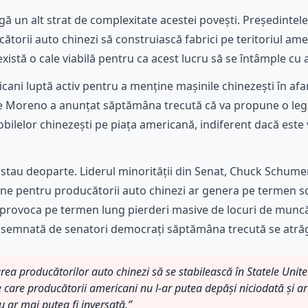
 un alt strat de complexitate acestei povești. Președintele
ătorii auto chinezi să construiască fabrici pe teritoriul ame
xistă o cale viabilă pentru ca acest lucru să se întâmple cu
ricani luptă activ pentru a menține mașinile chinezești în af
e Moreno a anunțat săptămâna trecută că va propune o lege
ilelor chinezești pe piața americană, indiferent dacă este
 stau deoparte. Liderul minorității din Senat, Chuck Schumer
ane pentru producătorii auto chinezi ar genera pe termen s
 ar provoca pe termen lung pierderi masive de locuri de muncă
e semnată de senatori democrați săptămâna trecută se atrăg
tarea producătorilor auto chinezi să se stabilească în Statele Unite
care producătorii americani nu l-ar putea depăși niciodată și ar
u ar mai putea fi inversată.”