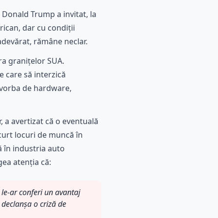
 Donald Trump a invitat, la
rican, dar cu condiții
 adevărat, rămâne neclar.
ara granițelor SUA.
 care să interzică
 vorba de hardware,
, a avertizat că o eventuală
curt locuri de muncă în
 în industria auto
ea atenția că:
 le-ar conferi un avantaj
 declanșa o criză de