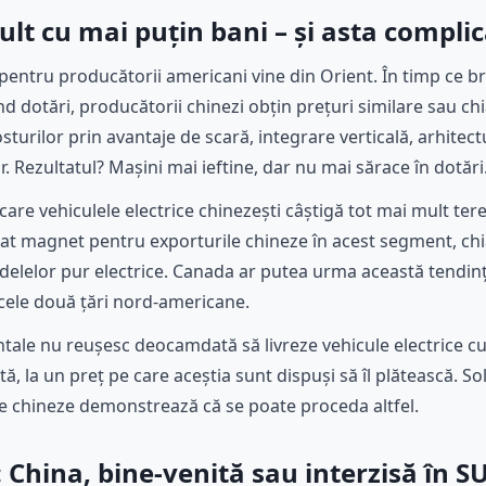
lt cu mai puțin bani – și asta complic
pentru producătorii americani vine din Orient. În timp ce b
d dotări, producătorii chinezi obțin prețuri similare sau chi
turilor prin avantaje de scară, integrare verticală, arhitec
r. Rezultatul? Mașini mai ieftine, dar nu mai sărace în dotări
are vehiculele electrice chinezești câștigă tot mai mult tere
t magnet pentru exporturile chineze în acest segment, chiar 
delelor pur electrice. Canada ar putea urma această tendinț
 cele două țări nord-americane.
tale nu reușesc deocamdată să livreze vehicule electrice cu d
ă, la un preț pe care aceștia sunt dispuși să îl plătească. So
ile chineze demonstrează că se poate proceda altfel.
: China, bine-venită sau interzisă în S