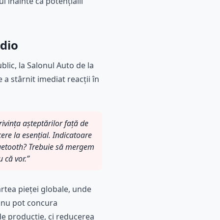
 înainte ca potențialii
dio
lic, la Salonul Auto de la
a stârnit imediat reacții în
ivința așteptărilor față de
cere la esențial. Indicatoare
Bluetooth? Trebuie să mergem
 că vor.”
artea pieței globale, unde
i nu pot concura
e producție, ci reducerea