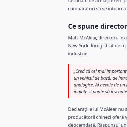
fascinate de același exerciț
cumpărători să se întoarcă 
Ce spune directo
Matt McAlear, directorul exe
New York. Înregistrat de o p
industrie:
„Cred că cel mai important 
un vehicul de bază, de intra
analogice. Ai nevoie de un 
înainte și poate să îi scoa
Declarațiile lui McAlear nu 
producătorii chinezi oferă 
deocamdată. Răspunsul unor