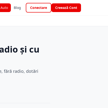
i Auto
Blog
Conectare
Creează Cont
adio și cu
, fără radio, dotări