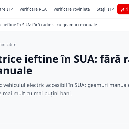
are ITP
Verificare RCA
Verificare rovinieta
Stații ITP
Știr
ce ieftine în SUA: fără radio și cu geamuri manuale
in citire
rice ieftine în SUA: fără r
anuale
 vehiculul electric accesibil în SUA: geamuri manuale
 mai mult cu mai puțini bani.