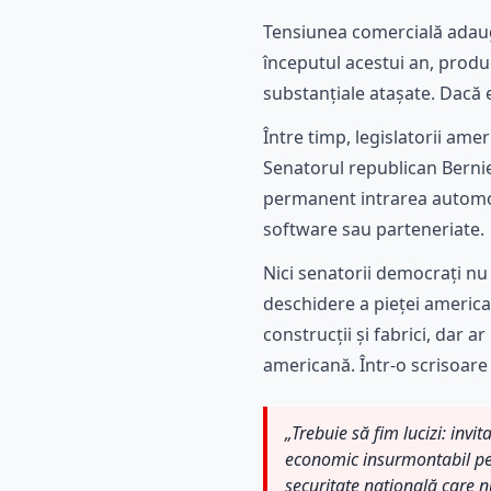
Tensiunea comercială adaugă
începutul acestui an, produc
substanțiale atașate. Dacă e
Între timp, legislatorii ame
Senatorul republican Berni
permanent intrarea automob
software sau parteneriate.
Nici senatorii democrați nu
deschidere a pieței americ
construcții și fabrici, dar
americană. Într-o scrisoar
„Trebuie să fim lucizi: invi
economic insurmontabil pe 
securitate națională care n