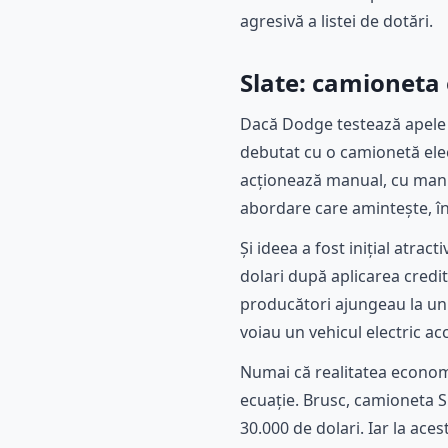
agresivă a listei de dotări.
Slate: camioneta e
Dacă Dodge testează apele c
debutat cu o camionetă elect
acționează manual, cu maniv
abordare care amintește, în 
Și ideea a fost inițial atra
dolari după aplicarea creditu
producători ajungeau la un 
voiau un vehicul electric acc
Numai că realitatea economică
ecuație. Brusc, camioneta S
30.000 de dolari. Iar la ace