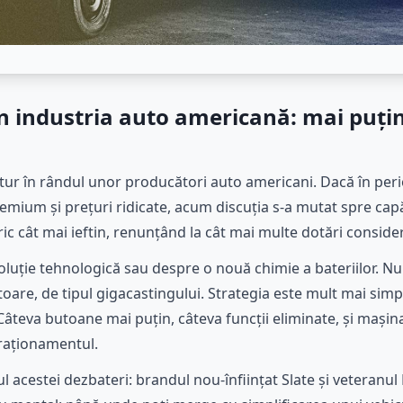
n industria auto americană: mai puț
ntur în rândul unor producători auto americani. Dacă în pe
emium și prețuri ridicate, acum discuția s-a mutat spre cap
tric cât mai ieftin, renunțând la cât mai multe dotări consi
luție tehnologică sau despre o nouă chimie a bateriilor. Nu
oare, de tipul gigacastingului. Strategia este mult mai simplă
. Câteva butoane mai puțin, câteva funcții eliminate, și mașin
 raționamentul.
l acestei dezbateri: brandul nou-înființat Slate și vetera