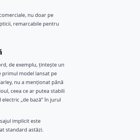
 comerciale, nu doar pe
pticii, remarcabile pentru
ă
ord, de exemplu, țintește un
e primul model lansat pe
 Farley, nu a menționat până
ul, ceea ce ar putea stabili
electric „de bază” în jurul
ajul implicit este
at standard astăzi.