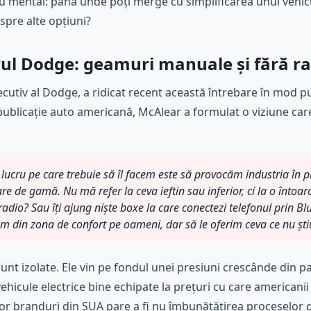
iu mental: până unde poți merge cu simplificarea unui vehicul
spre alte opțiuni?
rul Dodge: geamuri manuale și fără ra
cutiv al Dodge, a ridicat recent această întrebare în mod pub
ublicație auto americană, McAlear a formulat o viziune care 
lucru pe care trebuie să îl facem este să provocăm industria în pr
re de gamă. Nu mă refer la ceva ieftin sau inferior, ci la o întoar
radio? Sau îți ajung niște boxe la care conectezi telefonul prin 
tem din zona de confort pe oameni, dar să le oferim ceva ce nu știu
sunt izolate. Ele vin pe fondul unei presiuni crescânde din p
vehicule electrice bine echipate la prețuri cu care americani
 branduri din SUA pare a fi nu îmbunătățirea proceselor d