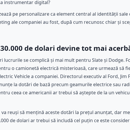
 la instrumentar digital?
zează pe personalizare ca element central al identității sale
keting ale companiei au fost, după cum recunosc chiar și sce
30.000 de dolari devine tot mai acerb
ri lucrurile se complică și mai mult pentru Slate și Dodge. F
entru o camionetă electrică misterioasă, care urmează să fi
ectric Vehicle a companiei. Directorul executiv al Ford, Jim
nunțe la dotări de bază precum geamurile electrice sau radio
tru ceea ce americanii ar trebui să aștepte de la un vehicul 
a reuși să mențină aceste dotări la prețul anunțat, dar mes
000 de dolari ar trebui să includă cel puțin ce este consider