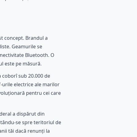
st concept. Brandul a
liste. Geamurile se
nectivitate Bluetooth. O
țul este pe măsură.
ea coborî sub 20.000 de
-urile electrice ale marilor
oluționară pentru cei care
ederal a dispărut din
tându-se spre teritoriul de
nii tăi dacă renunți la