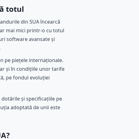
ă totul
randurile din SUA încearcă
ar mai mici printr-o cu totul
turi software avansate și
.
n pe piețele internaționale.
și în condițiile unor tarife
ă, pe fondul evoluției
otările și specificațiile pe
luția adoptată de unii este
UA?