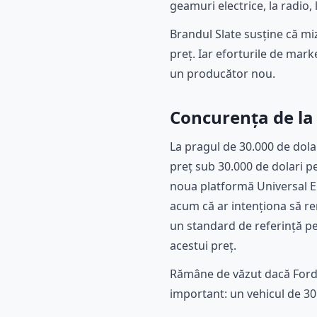
geamuri electrice, la radio,
Brandul Slate susține că mi
preț. Iar eforturile de mar
un producător nou.
Concurența de la 
La pragul de 30.000 de dola
preț sub 30.000 de dolari p
noua platformă Universal El
acum că ar intenționa să re
un standard de referință pen
acestui preț.
Rămâne de văzut dacă Ford v
important: un vehicul de 30.