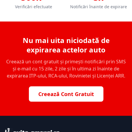
Verificări efectuate
Notificări înainte de expirare
Nu mai uita niciodată de
expirarea actelor auto
Creează un cont gratuit și primești notificări prin SMS
și e-mail cu 15 zile, 2 zile și în ultima zi înainte de
expirarea ITP-ului, RCA-ului, Rovinietei și Licenței ARR.
Creează Cont Gratuit