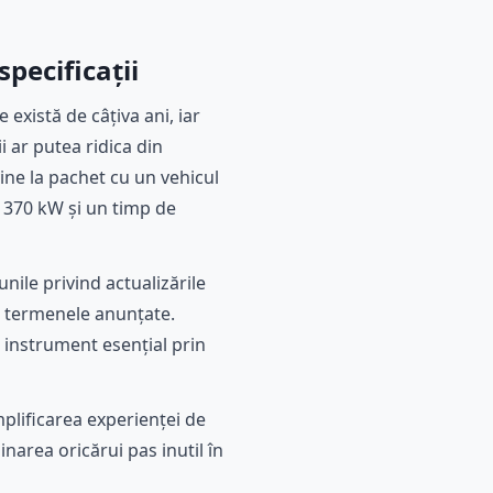
pecificații
există de câțiva ani, iar
i ar putea ridica din
ine la pachet cu un vehicul
e 370 kW și un timp de
nile privind actualizările
în termenele anunțate.
n instrument esențial prin
mplificarea experienței de
inarea oricărui pas inutil în