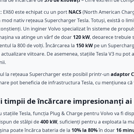
imă de încărcare de
370 de kilowați
– cifre extrem de compe
: EX60 este echipat cu un port
NACS
(North American Charg
 mod nativ rețeaua Supercharger Tesla. Totuși, există o limi
onștienți. Un inginer Volvo specializat în sisteme de propuls
 mașina va atinge un vârf de doar
120 kW
, deoarece trebuie s
ntul la 800 de volți. Încărcarea la
150 kW
pe un Supercharge
-o actualizare viitoare. De asemenea, stațiile Tesla V3 nu po
ii.
ul la rețeaua Supercharger este posibil printr-un
adaptor 
are pot beneficia de infrastructura Tesla, cu mențiunea că v
 timpii de încărcare impresionanți ai
stațiile Tesla, funcția Plug & Charge pentru Volvo va fi dispo
dispun de stâlpi de
400 kW
, suficienți pentru a exploata la
așina poate încărca bateria de la
10% la 80%
în doar
16 min