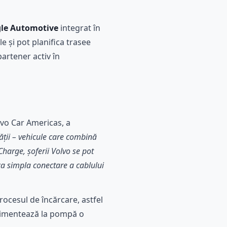
le Automotive
integrat în
le și pot planifica trasee
partener activ în
lvo Car Americas, a
tății – vehicule care combină
harge, șoferii Volvo se pot
ca simpla conectare a cablului
procesul de încărcare, astfel
 alimentează la pompă o