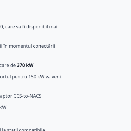
, care va fi disponibil mai
ii în momentul conectării
rcare de
370 kW
portul pentru 150 kW va veni
adaptor CCS-to-NACS
 kW
la stații compatibile