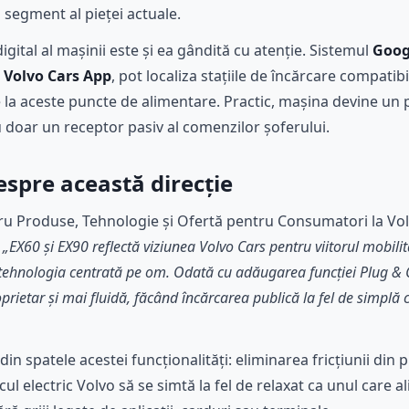
 segment al pieței actuale.
gital al mașinii este și ea gândită cu atenție. Sistemul
Goog
a
Volvo Cars App
, pot localiza stațiile de încărcare compatibi
e la aceste puncte de alimentare. Practic, mașina devine un 
doar un receptor pasiv al comenzilor șoferului.
spre această direcție
tru Produse, Tehnologie și Ofertă pentru Consumatori la Vo
:
„EX60 și EX90 reflectă viziunea Volvo Cars pentru viitorul mobili
i tehnologia centrată pe om. Odată cu adăugarea funcției Plug & C
rietar și mai fluidă, făcând încărcarea publică la fel de simplă 
in spatele acestei funcționalități: eliminarea fricțiunii din 
cul electric Volvo să se simtă la fel de relaxat ca unul care