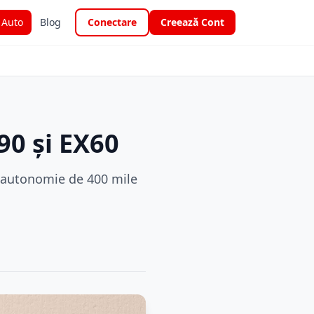
i Auto
Blog
Conectare
Creează Cont
90 și EX60
u autonomie de 400 mile