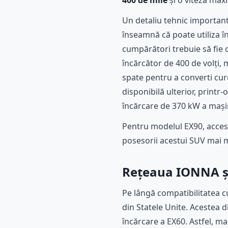
400 de mile
și o viteză max
Un detaliu tehnic important
înseamnă că poate utiliza în
cumpărători trebuie să fie c
încărcător de 400 de volți,
spate pentru a converti cure
disponibilă ulterior, printr
încărcare de 370 kW a mașin
Pentru modelul EX90, acces
posesorii acestui SUV mai m
Rețeaua IONNA și
Pe lângă compatibilitatea cu 
din Statele Unite. Acestea 
încărcare a EX60. Astfel, m