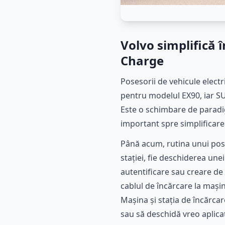
Volvo simplifică 
Charge
Posesorii de vehicule electr
pentru modelul EX90, iar SU
Este o schimbare de paradig
important spre simplificarea
Până acum, rutina unui pose
stației, fie deschiderea une
autentificare sau creare de
cablul de încărcare la mașin
Mașina și stația de încărcar
sau să deschidă vreo aplicaț