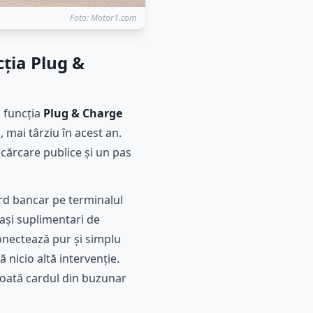
Foto: Motor1.com
cția Plug &
l funcția
Plug & Charge
 mai târziu în acest an.
ncărcare publice și un pas
ard bancar pe terminalul
pași suplimentari de
onectează pur și simplu
 nicio altă intervenție.
scoată cardul din buzunar