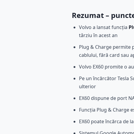
Rezumat – punctel
Volvo a lansat funcția
Pl
târziu în acest an
Plug & Charge permite po
cablului, fără card sau a
Volvo EX60 promite o a
Pe un încărcător Tesla 
ulterior
EX60 dispune de port NA
Funcția Plug & Charge est
EX60 poate încărca de l
Sistemul Google Automotiv