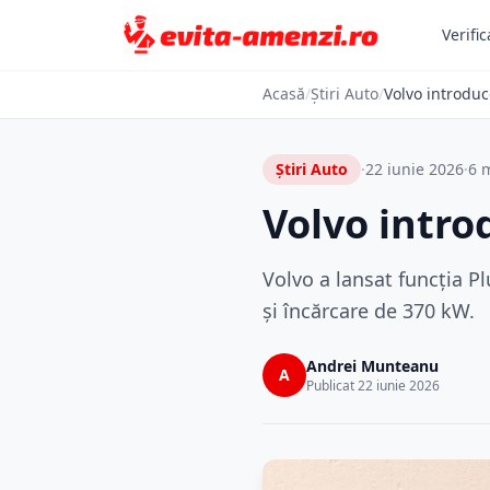
Verific
Acasă
/
Știri Auto
/
Volvo introdu
Știri Auto
·
22 iunie 2026
·
6 m
Volvo intro
Volvo a lansat funcția 
și încărcare de 370 kW.
Andrei Munteanu
A
Publicat 22 iunie 2026