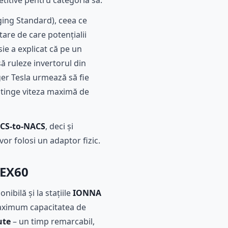
titive pentru categoria sa.
ing Standard), ceea ce
tare de care potențialii
ie a explicat că pe un
ă ruleze invertorul din
r Tesla urmează să fie
t atinge viteza maximă de
CCS-to-NACS
, deci și
or folosi un adaptor fizic.
 EX60
nibilă și la stațiile
IONNA
 maximum capacitatea de
ute
– un timp remarcabil,