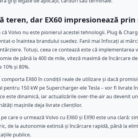
ă griji legate de aplicații, carduri sau terminale.
 teren, dar EX60 impresionează prin s
ă Volvo nu este pionierul acestei tehnologii. Plug & Charge 
tat-o înaintea brandului suedez. Fanii mai înfocați ai mărci
ntârziere. Totuși, ceea ce contează este că implementarea v
onomie de până la 400 de mile, viteză maximă de încărcare d
e 10% și 80%.
omporta EX60 în condiții reale de utilizare și dacă promisiu
ul pentru 150 kW pe Supercharger-ele Tesla – vor fi livrate 
ice este dinamică, iar actualizările over-the-air au devenit u
tăți mașinile deja livrate clienților.
a pe care o urmează Volvo cu EX60 și EX90 este una clară: si
ric, de la autonomie extinsă și încărcare rapidă, până la elim
ațiile publice.