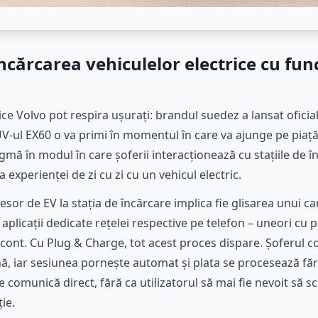
încărcarea vehiculelor electrice cu fun
ice Volvo pot respira ușurați: brandul suedez a lansat oficia
V-ul EX60 o va primi în momentul în care va ajunge pe piață,
mă în modul în care șoferii interacționează cu stațiile de î
 experienței de zi cu zi cu un vehicul electric.
sor de EV la stația de încărcare implica fie glisarea unui c
i aplicații dedicate rețelei respective pe telefon – uneori cu 
 cont. Cu Plug & Charge, tot acest proces dispare. Șoferul c
ă, iar sesiunea pornește automat și plata se procesează fără
e comunică direct, fără ca utilizatorul să mai fie nevoit să 
ie.