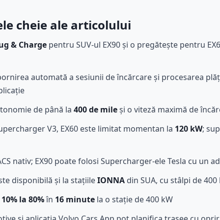
e cheie ale articolului
ug & Charge
pentru SUV-ul EX90 și o pregătește pentru EX60
rnirea automată a sesiunii de încărcare și procesarea plăț
plicație
utonomie de până la
400 de mile
și o viteză maximă de încă
Supercharger V3, EX60 este limitat momentan la
120 kW
; su
CS nativ; EX90 poate folosi Supercharger-ele Tesla cu un 
e disponibilă și la stațiile
IONNA
din SUA, cu stâlpi de 400
a
10% la 80%
în
16 minute
la o stație de 400 kW
e și aplicația Volvo Cars App pot planifica trasee cu opriri 