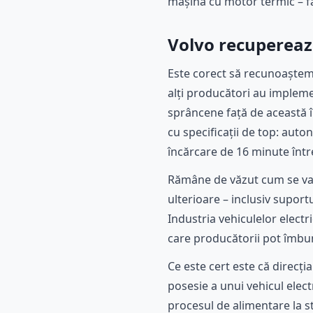
mașină cu motor termic – făr
Volvo recuperează
Este corect să recunoaștem c
alți producători au implemen
sprâncene față de această î
cu specificații de top: aut
încărcare de 16 minute într
Rămâne de văzut cum se va c
ulterioare – inclusiv suport
Industria vehiculelor electr
care producătorii pot îmbună
Ce este cert este că direcți
posesie a unui vehicul elect
procesul de alimentare la st