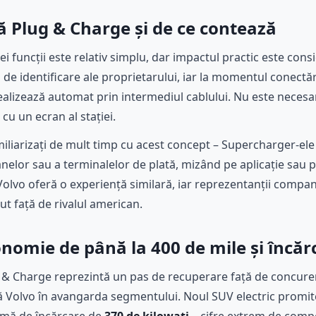
 Plug & Charge și de ce contează
i funcții este relativ simplu, dar impactul practic este consi
 de identificare ale proprietarului, iar la momentul conectări
alizează automat prin intermediul cablului. Nu este necesară
 cu un ecran al stației.
amiliarizați de mult timp cu acest concept – Supercharger-el
nelor sau a terminalelor de plată, mizând pe aplicație sau
Volvo oferă o experiență similară, iar reprezentanții compan
t față de rivalul american.
nomie de până la 400 de mile și încăr
 & Charge reprezintă un pas de recuperare față de concurenț
ă Volvo în avangarda segmentului. Noul SUV electric promi